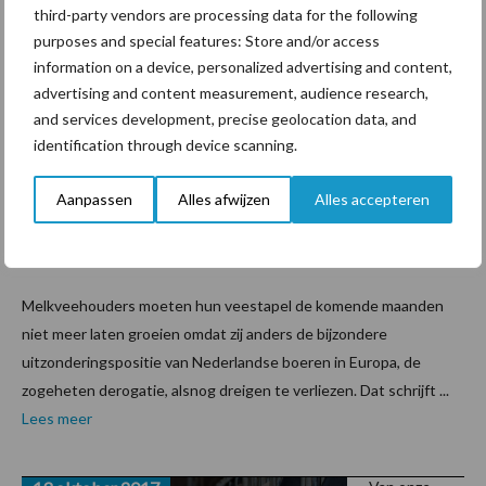
Minister
third-party vendors are processing data for the following
Kamp
purposes and special features: Store and/or access
waarsch
information on a device, personalized advertising and content,
advertising and content measurement, audience research,
uwt voor
and services development, precise geolocation data, and
onveran
identification through device scanning.
twoorde
groei
Aanpassen
Alles afwijzen
Alles accepteren
melkvee
stapel
Melkveehouders moeten hun veestapel de komende maanden
niet meer laten groeien omdat zij anders de bijzondere
uitzonderingspositie van Nederlandse boeren in Europa, de
zogeheten derogatie, alsnog dreigen te verliezen. Dat schrijft ...
Lees meer