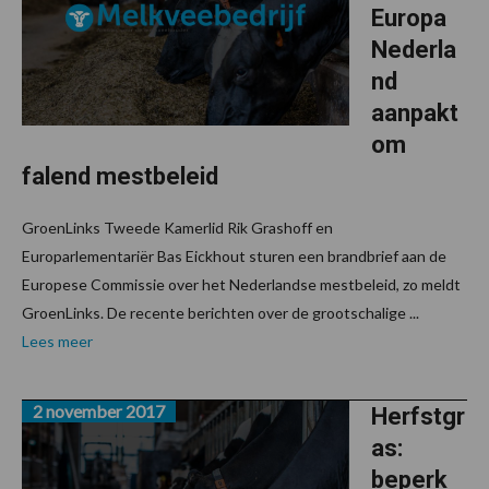
Europa
Nederla
nd
aanpakt
om
falend mestbeleid
GroenLinks Tweede Kamerlid Rik Grashoff en
Europarlementariër Bas Eickhout sturen een brandbrief aan de
Europese Commissie over het Nederlandse mestbeleid, zo meldt
GroenLinks. De recente berichten over de grootschalige ...
Lees meer
2 november 2017
Herfstgr
as:
beperk