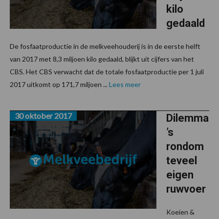
kilo
gedaald
De fosfaatproductie in de melkveehouderij is in de eerste helft
van 2017 met 8,3 miljoen kilo gedaald, blijkt uit cijfers van het
CBS. Het CBS verwacht dat de totale fosfaatproductie per 1 juli
2017 uitkomt op 171,7 miljoen ...
Lees meer
30 oktober 2017
Dilemma
’s
rondom
teveel
eigen
ruwvoer
Koeien &