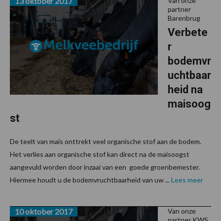
13 oktober 2017
Van onze
partner
Barenbrug
Verbete
r
bodemvr
uchtbaar
heid na
maisoog
st
De teelt van mais onttrekt veel organische stof aan de bodem.
Het verlies aan organische stof kan direct na de maisoogst
aangevuld worden door inzaai van een goede groenbemester.
Hiermee houdt u de bodemvruchtbaarheid van uw ...
Lees meer
10 oktober 2017
Van onze
partner KWS