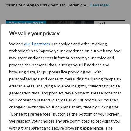
balans te brengen sprak hem aan. Reden om ...
Lees meer
20 oktober 2017
Blog van
een
We value your privacy
burger
We and
our 4 partners
use cookies and other tracking
met
technologies to improve your experience on our website. We
may store and/or access information from your device and
grote
process the personal data, such as your IP address and
zorgen
browsing data, for purposes like providing you with
personalized ads and content, measuring marketing campaign
Ik zag pas een
effectiveness, analyzing audience insights, collecting precise
uitzending van de partij voor de dieren. Hier werd alleen maar
geolocation data, and product development. Please note that
gesproken over de CO2 uitstoot die veroorzaakt zou worden
your consent will be valid across all our subdomains. You can
door de veeteelt. Hoe kortzichtig en dom moet je dan zijn om dit
change or withdraw your consent at any time by clicking the
te zeggen. Onze CO2 uitstoot ...
Lees meer
“Consent Preferences” button at the bottom of your screen.
We respect your choices and are committed to providing you
with a transparent and secure browsing experience. The
19 oktober 2017