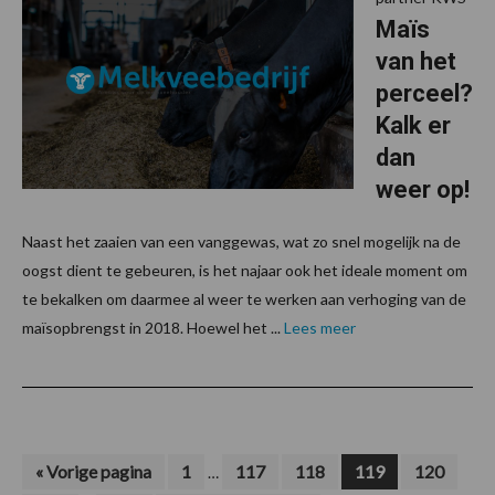
Maïs
van het
perceel?
Kalk er
dan
weer op!
Naast het zaaien van een vanggewas, wat zo snel mogelijk na de
oogst dient te gebeuren, is het najaar ook het ideale moment om
te bekalken om daarmee al weer te werken aan verhoging van de
maïsopbrengst in 2018. Hoewel het ...
Lees meer
Interim
Ga
Pagina
Pagina
Pagina
Pagina
Pagina
«
Vorige pagina
1
117
118
119
120
…
naar