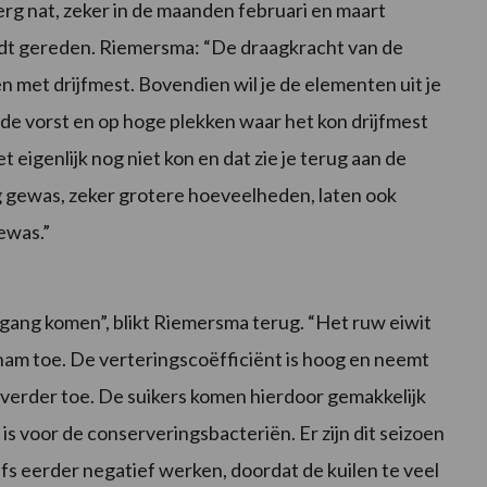
erg nat, zeker in de maanden februari en maart
dt gereden. Riemersma: “De draagkracht van de
n met drijfmest. Bovendien wil je de elementen uit je
de vorst en op hoge plekken waar het kon drijfmest
eigenlijk nog niet kon en dat zie je terug aan de
ng gewas, zeker grotere hoeveelheden, laten ook
ewas.”
 gang komen”, blikt Riemersma terug. “Het ruw eiwit
nam toe. De verteringscoëfficiënt is hoog en neemt
 verder toe. De suikers komen hierdoor gemakkelijk
s voor de conserveringsbacteriën. Er zijn dit seizoen
 eerder negatief werken, doordat de kuilen te veel