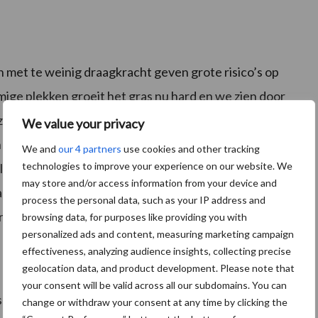
 met te weinig draagkracht geven grote risico’s op
ige plekken groeit het gras nu hard en we zien door
e zijn lastiger te maaien, wat vervuiling met zich mee
We value your privacy
lechte bacteriën, gisten en schimmels mee de kuil in.
We and
our 4 partners
use cookies and other tracking
technologies to improve your experience on our website. We
loeden en veel verlies veroorzaken. Bovendien gaan
may store and/or access information from your device and
aar ze een verslechterde pensfermentatie veroorzaken,
process the personal data, such as your IP address and
rmee verschillende gezondheidsproblemen kunnen
browsing data, for purposes like providing you with
personalized ads and content, measuring marketing campaign
effectiveness, analyzing audience insights, collecting precise
geolocation data, and product development. Please note that
your consent will be valid across all our subdomains. You can
s op vervuiling met zich mee en daarbij wordt de
change or withdraw your consent at any time by clicking the