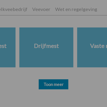
lkveebedrijf
Veevoer
Wet en regelgeving
est
Drijfmest
Vaste 
Toon meer