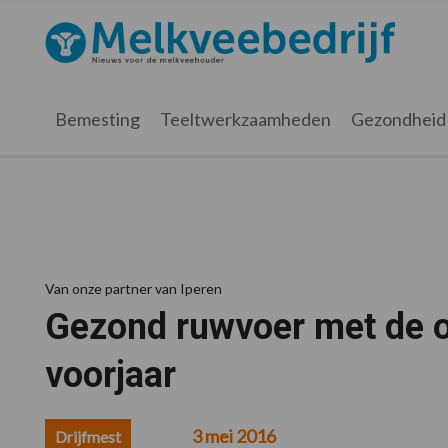
Spring
Door
Spring
Spring
naar
naar
naar
naar
Melkveebedrijf.nl
de
de
de
de
hoofdnavigatie
hoofd
eerste
voettekst
inhoud
sidebar
Bemesting
Teeltwerkzaamheden
Gezondheid
Van onze partner van Iperen
Gezond ruwvoer met de 
voorjaar
3 mei 2016
Drijfmest