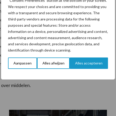
“Consent Preferences” button at the bottom of your screen.
enste bacteriën, gisten en schimmels die we mee de
We respect your choices and are committed to providing you
om essentieel om een sterk leger aan goede bacteriën te
with a transparent and secure browsing experience. The
third-party vendors are processing data for the following
 combinatie van melkzuurvormende en
purposes and special features: Store and/or access
zuurvormende (homofermentatief) bacteriën zijn
information on a device, personalized advertising and content,
maken en azijnzuuvormende (heterofermentatief)
advertising and content measurement, audience research,
and services development, precise geolocation data, and
voorkomen en schimmels te remmen. Enzymen zijn niet
identification through device scanning.
gevoegd te worden. Door de juiste middelen op de
Aanpassen
Alles afwijzen
Alles accepteren
der deze omstandigheden weer meer melk uit ruwvoer
 over middelen.