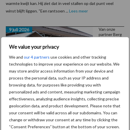
warmte kwijt kan. Hij ziet dat in veel stallen op dat punt veel
winst blijft liggen. “Een rantsoen ...
Lees meer
9 juli 2026
Van onze
partner Berg
“Hierme
We value your privacy
e hoef je
We and
our 4 partners
use cookies and other tracking
maar
technologies to improve your experience on our website. We
één
may store and/or access information from your device and
keer per
process the personal data, such as your IP address and
week in
browsing data, for purposes like providing you with
personalized ads and content, measuring marketing campaign
te
effectiveness, analyzing audience insights, collecting precise
strooien”
geolocation data, and product development. Please note that
your consent will be valid across all our subdomains. You can
Wanneer een verkoper je vertelt dat hij een product zelf thuis
change or withdraw your consent at any time by clicking the
ook gebruikt, weet je maar nooit of je het moet geloven. Tenzij je
“Consent Preferences” button at the bottom of your screen.