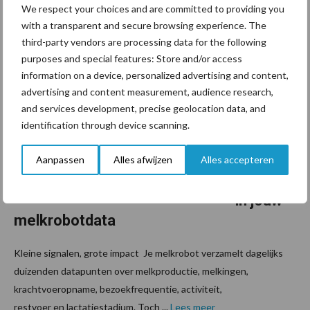
collega Anne spreekt! Anne werkte nog maar kort als Adviseur
We respect your choices and are committed to providing you
stalmanagement voor Berg, toen ze een ...
Lees meer
with a transparent and secure browsing experience. The
third-party vendors are processing data for the following
purposes and special features: Store and/or access
22 juni 2026
Van onze
information on a device, personalized advertising and content,
partner
Fransen
advertising and content measurement, audience research,
Gerrits
and services development, precise geolocation data, and
De
identification through device scanning.
verborg
en
Aanpassen
Alles afwijzen
Alles accepteren
kansen
in jouw
melkrobotdata
Kleine signalen, grote impact Je melkrobot verzamelt dagelijks
duizenden datapunten over melkproductie, melkingen,
krachtvoeropname, bezoekfrequentie, activiteit,
restvoer en lactatiestadium. Toch ...
Lees meer