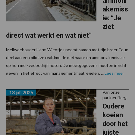
ammoni
akemiss
ie: “Je
ziet
direct wat werkt en wat niet”
Melkveehouder Harm Wientjes neemt samen met zijn broer Teun
deel aan een pilot ze realtime de methaan- en ammoniakemissie
op hun melkveebedrijf meten. De meetgegevens moeten inzicht
geven in het effect van managementmaatregelen, ...
Lees meer
13 juli 2026
Van onze
partner Berg
Oudere
koeien
door het
juiste