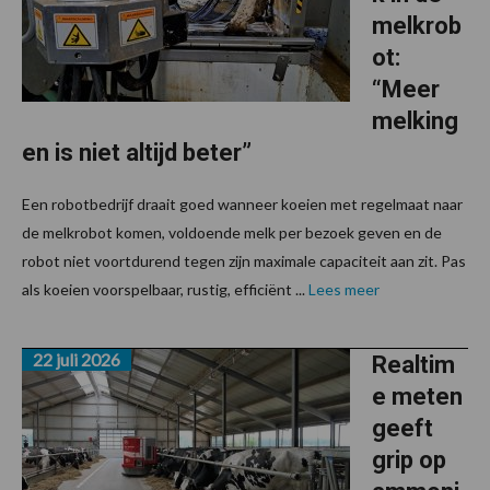
melkrob
ot:
“Meer
melking
en is niet altijd beter”
Een robotbedrijf draait goed wanneer koeien met regelmaat naar
de melkrobot komen, voldoende melk per bezoek geven en de
robot niet voortdurend tegen zijn maximale capaciteit aan zit. Pas
als koeien voorspelbaar, rustig, efficiënt ...
Lees meer
22 juli 2026
Realtim
e meten
geeft
grip op