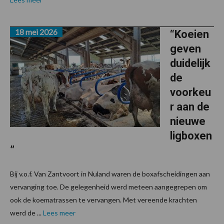
18 mei 2026
“Koeien
geven
duidelijk
de
voorkeu
r aan de
nieuwe
ligboxen
”
Bij v.o.f. Van Zantvoort in Nuland waren de boxafscheidingen aan
vervanging toe. De gelegenheid werd meteen aangegrepen om
ook de koematrassen te vervangen. Met vereende krachten
werd de ...
Lees meer