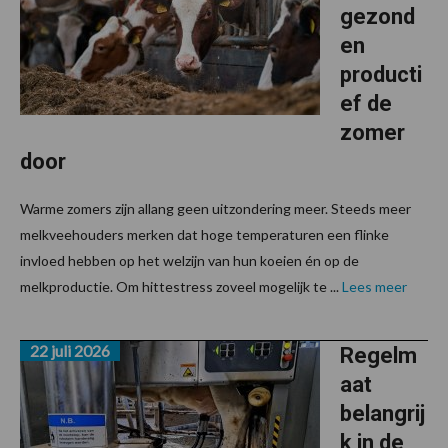
gezond
en
producti
ef de
zomer
door
Warme zomers zijn allang geen uitzondering meer. Steeds meer
melkveehouders merken dat hoge temperaturen een flinke
invloed hebben op het welzijn van hun koeien én op de
melkproductie. Om hittestress zoveel mogelijk te ...
Lees meer
22 juli 2026
Regelm
aat
belangrij
k in de