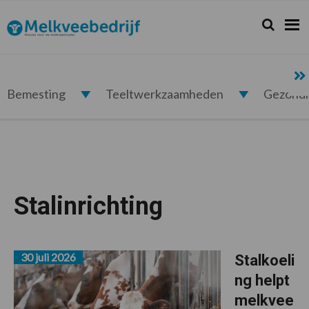
Spring
Door
Spring
naar
naar
naar
Zoeken...
Zoek
Melkveebedrijf.nl
de
de
de
hoofdnavigatie
hoofd
voettekst
inhoud
Bemesting
Teeltwerkzaamheden
Gezond
Stalinrichting
30 juli 2026
Stalkoeli
ng helpt
melkvee