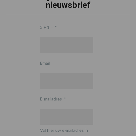
nieuwsbrief
3 + 1 =
*
Email
E-mailadres
*
Vul hier uw e-mailadres in