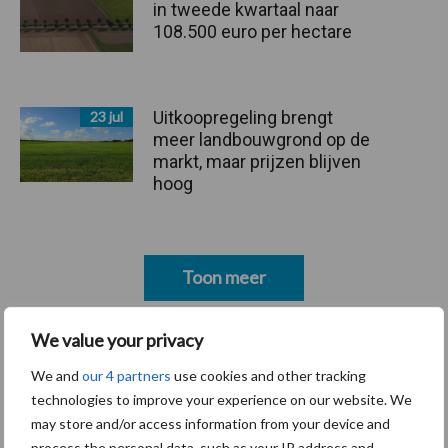
in tweede kwartaal naar
108.500 euro per hectare
Uitkoopregeling brengt
23 jul
meer landbouwgrond op de
markt, maar prijzen blijven
hoog
Toon meer
We value your privacy
We and
our 4 partners
use cookies and other tracking
Hoeveel hectare gras per koe?
technologies to improve your experience on our website. We
may store and/or access information from your device and
De hoeveelheid benodigde grasland per koe verschilt per
process the personal data, such as your IP address and