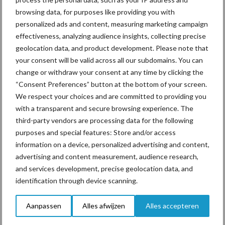
bedrijfssysteem.
browsing data, for purposes like providing you with
personalized ads and content, measuring marketing campaign
Vuistregel: reken op 0,5 tot 1 hectare grasland per melkkoe
effectiveness, analyzing audience insights, collecting precise
voor voldoende gras.
geolocation data, and product development. Please note that
your consent will be valid across all our subdomains. You can
Intensieve bedrijven (met mais en krachtvoer) kunnen uit met
change or withdraw your consent at any time by clicking the
minder dan 0,5 tot 1 hectare.
“Consent Preferences” button at the bottom of your screen.
Extensieve bedrijven of bedrijven die volledig weiden, hebben
We respect your choices and are committed to providing you
vaak meer dan 1 hectare per koe nodig.
with a transparent and secure browsing experience. The
third-party vendors are processing data for the following
Door een goede combinatie van maaien en weiden wordt het
purposes and special features: Store and/or access
gras optimaal benut en blijft het smakelijk voor de koeien.
information on a device, personalized advertising and content,
advertising and content measurement, audience research,
Welk gras voor koeien?
and services development, precise geolocation data, and
identification through device scanning.
Niet elk gras is even geschikt voor melkkoeien. Het gaat om de
juiste balans tussen opbrengst, voederwaarde en smakelijkheid.
Aanpassen
Alles afwijzen
Alles accepteren
De meest gebruikte soorten zijn: