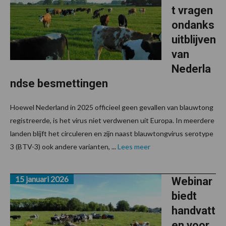
t vragen
ondanks
uitblijven
van
Nederla
ndse besmettingen
Hoewel Nederland in 2025 officieel geen gevallen van blauwtong
registreerde, is het virus niet verdwenen uit Europa. In meerdere
landen blijft het circuleren en zijn naast blauwtongvirus serotype
3 (BTV-3) ook andere varianten, ...
Lees meer
15 januari 2026
Webinar
biedt
handvatt
en voor