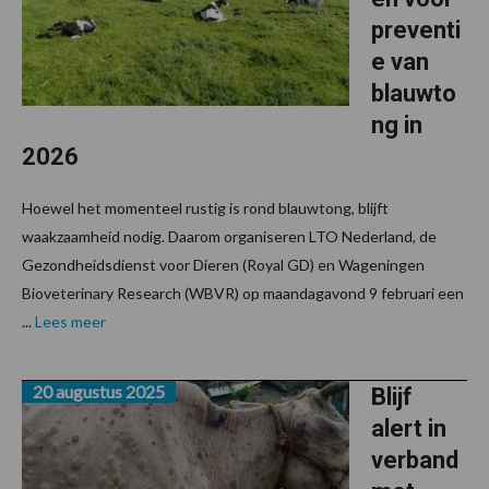
preventi
e van
blauwto
ng in
2026
Hoewel het momenteel rustig is rond blauwtong, blijft
waakzaamheid nodig. Daarom organiseren LTO Nederland, de
Gezondheidsdienst voor Dieren (Royal GD) en Wageningen
Bioveterinary Research (WBVR) op maandagavond 9 februari een
...
Lees meer
20 augustus 2025
Blijf
alert in
verband