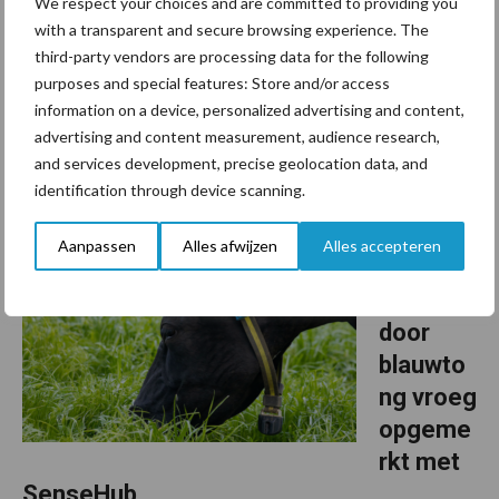
We respect your choices and are committed to providing you
with a transparent and secure browsing experience. The
Blauwtong,
third-party vendors are processing data for the following
blijft ook in 2025 een belangrijk aandachtspunt binnen de
purposes and special features: Store and/or access
Nederlandse veehouderij. Hoewel de situatie momenteel
information on a device, personalized advertising and content,
beheersbaar lijkt, waarschuwen experts voor een verhoogd risico
advertising and content measurement, audience research,
in de komende maanden. Dit artikel geeft ...
Lees meer
and services development, precise geolocation data, and
identification through device scanning.
3 juli 2025
Gedrags
Aanpassen
Alles afwijzen
Alles accepteren
verande
ring
door
blauwto
ng vroeg
opgeme
rkt met
SenseHub