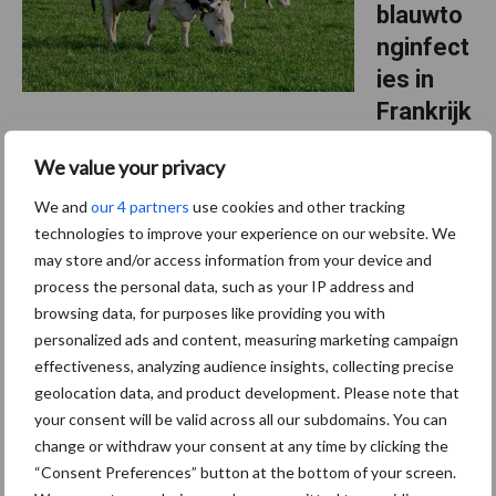
blauwto
nginfect
ies in
Frankrijk
Blauwtong grijpt opnieuw om zich heen in Frankrijk, met een forse
We value your privacy
stijging van het aantal uitbraken in juni en juli. De overdracht
We and
our 4 partners
use cookies and other tracking
vindt plaats via knutten – kleine steekvliegjes – die door het
technologies to improve your experience on our website. We
warme weer momenteel bijzonder ...
Lees meer
may store and/or access information from your device and
process the personal data, such as your IP address and
browsing data, for purposes like providing you with
7 juli 2025
Zomer
personalized ads and content, measuring marketing campaign
2025:
effectiveness, analyzing audience insights, collecting precise
gaat
geolocation data, and product development. Please note that
blauwto
your consent will be valid across all our subdomains. You can
change or withdraw your consent at any time by clicking the
ng weer
“Consent Preferences” button at the bottom of your screen.
pieken?