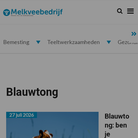
Spring
Door
Spring
naar
naar
naar
Zoeken...
Zoek
Melkveebedrijf.nl
de
de
de
hoofdnavigatie
hoofd
voettekst
inhoud
Bemesting
Teeltwerkzaamheden
Gezond
Blauwtong
27 juli 2026
Blauwto
ng: ben
je