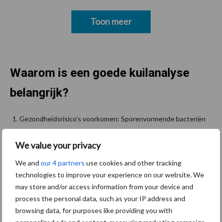
Toon meer
Waarom is een goede kuilanalyse
belangrijk?
Gezondheidsrisico’s voorkomen: Sporenvormende bacteriën
zoals boterzuurbacteriën kunnen via contaminatie (grond of
We value your privacy
mest) in de melk terechtkomen en leiden tot kwaliteitsschade.
Door in te zetten op sporenanalyse minimaliseert u dit risico.
We and
our 4 partners
use cookies and other tracking
technologies to improve your experience on our website. We
Efficiënt rantsoenmanagement: Met accurate data kunt u
may store and/or access information from your device and
bepalen of de kuil voldoende geconserveerd is en met welk
process the personal data, such as your IP address and
aandeel in het rantsoen u kunt voeren zonder risico.
browsing data, for purposes like providing you with