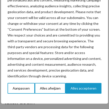
personalized ads and content, measuring marketing campaign
Verbeterde besluitvorming: U kunt gericht maatregelen
effectiveness, analyzing audience insights, collecting precise
nemen bij natte kuilen (bijv. inzet van toevoegmiddelen bij
geolocation data, and product development. Please note that
<35 % droge stof)
your consent will be valid across all our subdomains. You can
change or withdraw your consent at any time by clicking the
Wat meet een kuilanalyse?
“Consent Preferences” button at the bottom of your screen.
We respect your choices and are committed to providing you
Droge stof (%) – bepaalt hoe nat of droog de kuil is.
with a transparent and secure browsing experience. The
third-party vendors are processing data for the following
Voederwaardecomponenten – zoals eiwit-, suiker- en
purposes and special features: Store and/or access
energiegehalte.
information on a device, personalized advertising and content,
pH-waarde – ter indicatie van fermentatie en conservering.
advertising and content measurement, audience research,
and services development, precise geolocation data, and
Boterzuur
of sporen (an­ae­ro­be kiemen) – belangrijk voor
identification through device scanning.
voedselveiligheid; streefwaarde < 10.000 kve
Aanpassen
Alles afwijzen
Alles accepteren
Wanneer moet je een kuilanalyse
laten doen?