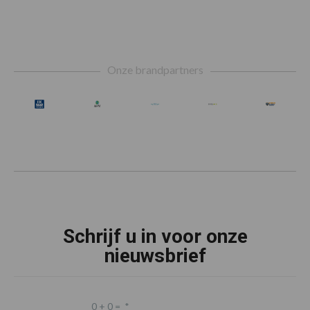
Footer
Onze brandpartners
Schrijf u in voor onze
nieuwsbrief
0 + 0 =
*