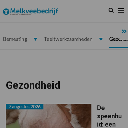
Spring
Door
Spring
naar
naar
naar
Zoeken...
Zoek
Melkveebedrijf.nl
de
de
de
hoofdnavigatie
hoofd
voettekst
inhoud
Bemesting
Teeltwerkzaamheden
Gezond
Gezondheid
7 augustus 2026
De
speenhu
id: een