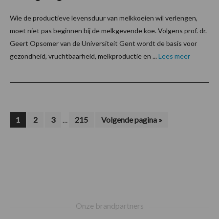
Wie de productieve levensduur van melkkoeien wil verlengen,
moet niet pas beginnen bij de melkgevende koe. Volgens prof. dr.
Geert Opsomer van de Universiteit Gent wordt de basis voor
gezondheid, vruchtbaarheid, melkproductie en ...
Lees meer
Interim
Pagina
Pagina
Pagina
Pagina
Ga
1
2
3
215
Volgende pagina »
…
naar
pagina's
zijn
weggelaten
Footer
Onze brandpartners