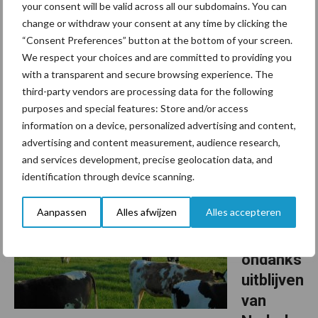
your consent will be valid across all our subdomains. You can
melking
change or withdraw your consent at any time by clicking the
en is niet altijd beter”
“Consent Preferences” button at the bottom of your screen.
We respect your choices and are committed to providing you
Een robotbedrijf draait goed wanneer koeien met regelmaat naar
with a transparent and secure browsing experience. The
de melkrobot komen, voldoende melk per bezoek geven en de
third-party vendors are processing data for the following
purposes and special features: Store and/or access
robot niet voortdurend tegen zijn maximale capaciteit aan zit. Pas
information on a device, personalized advertising and content,
als koeien voorspelbaar, rustig, efficiënt ...
Lees meer
advertising and content measurement, audience research,
and services development, precise geolocation data, and
17 juli 2026
Blauwto
identification through device scanning.
ng blijft
Aanpassen
Alles afwijzen
Alles accepteren
aandach
t vragen
ondanks
uitblijven
van