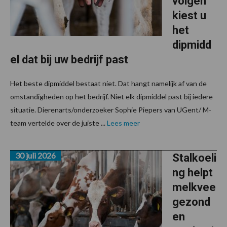
volgen
kiest u
het
dipmidd
el dat bij uw bedrijf past
Het beste dipmiddel bestaat niet. Dat hangt namelijk af van de
omstandigheden op het bedrijf. Niet elk dipmiddel past bij iedere
situatie. Dierenarts/onderzoeker Sophie Piepers van UGent/ M-
team vertelde over de juiste ...
Lees meer
30 juli 2026
Stalkoeli
ng helpt
melkvee
gezond
en