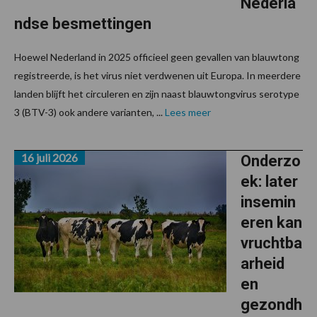
Nederla
ndse besmettingen
Hoewel Nederland in 2025 officieel geen gevallen van blauwtong
registreerde, is het virus niet verdwenen uit Europa. In meerdere
landen blijft het circuleren en zijn naast blauwtongvirus serotype
3 (BTV-3) ook andere varianten, ...
Lees meer
16 juli 2026
Onderzo
ek: later
insemin
eren kan
vruchtba
arheid
en
gezondh