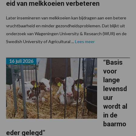
eid van melkkoeien verbeteren
Later insemineren van melkkoeien kan bijdragen aan een betere
vruchtbaarheid en minder gezondheidsproblemen. Dat blijkt uit
onderzoek van Wageningen University & Research (WUR) en de
Swedish University of Agricultural ...
Lees meer
16 juli 2026
“Basis
voor
lange
levensd
uur
wordt al
in de
baarmo
eder gelegd”