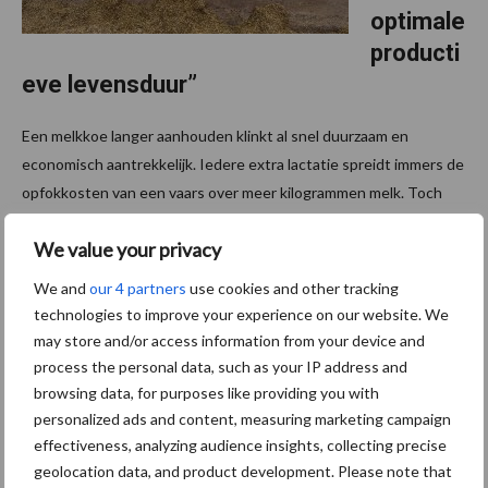
optimale
producti
eve levensduur”
Een melkkoe langer aanhouden klinkt al snel duurzaam en
economisch aantrekkelijk. Iedere extra lactatie spreidt immers de
opfokkosten van een vaars over meer kilogrammen melk. Toch
staat een langere levensduur volgens professor ...
Lees meer
We value your privacy
We and
our 4 partners
use cookies and other tracking
22 juli 2026
Regelm
technologies to improve your experience on our website. We
aat
may store and/or access information from your device and
belangrij
process the personal data, such as your IP address and
k in de
browsing data, for purposes like providing you with
melkrob
personalized ads and content, measuring marketing campaign
effectiveness, analyzing audience insights, collecting precise
ot:
geolocation data, and product development. Please note that
“Meer