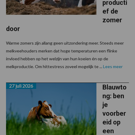
producti
ef de
zomer
door
Warme zomers zijn allang geen uitzondering meer. Steeds meer
melkveehouders merken dat hoge temperaturen een flinke
invloed hebben op het welzijn van hun koeien én op de
melkproductie. Om hittestress zoveel mogelijk te ...
Lees meer
27 juli 2026
Blauwto
ng: ben
je
voorber
eid op
een