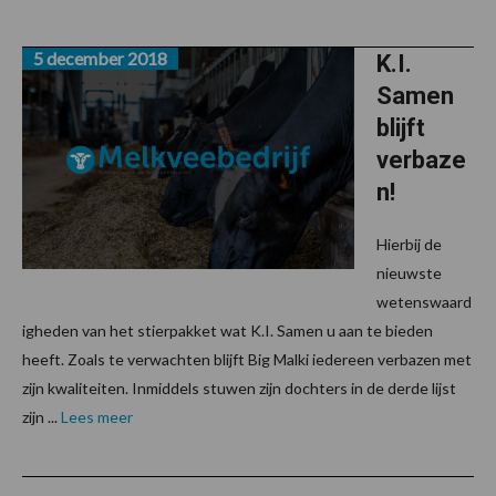
5 december 2018
K.I.
Samen
blijft
verbaze
n!
Hierbij de
nieuwste
wetenswaard
igheden van het stierpakket wat K.I. Samen u aan te bieden
heeft. Zoals te verwachten blijft Big Malki iedereen verbazen met
zijn kwaliteiten. Inmiddels stuwen zijn dochters in de derde lijst
zijn ...
Lees meer