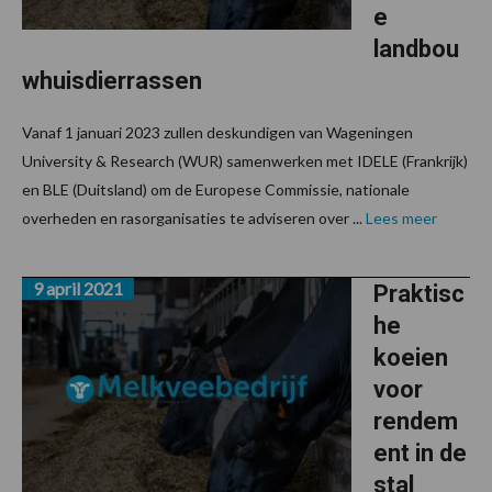
e
landbou
whuisdierrassen
Vanaf 1 januari 2023 zullen deskundigen van Wageningen
University & Research (WUR) samenwerken met IDELE (Frankrijk)
en BLE (Duitsland) om de Europese Commissie, nationale
overheden en rasorganisaties te adviseren over ...
Lees meer
9 april 2021
Praktisc
he
koeien
voor
rendem
ent in de
stal