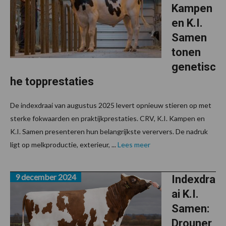
Kampen
en K.I.
Samen
tonen
genetisc
he topprestaties
De indexdraai van augustus 2025 levert opnieuw stieren op met
sterke fokwaarden en praktijkprestaties. CRV, K.I. Kampen en
K.I. Samen presenteren hun belangrijkste verervers. De nadruk
ligt op melkproductie, exterieur, ...
Lees meer
9 december 2024
Indexdra
ai K.I.
Samen:
Drouner