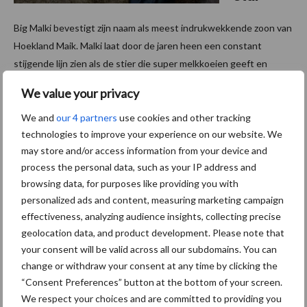
Big Malki bevestigt zijn naam als meest indrukwekkende zoon van
Hoekland Maik. Malki laat door de jaren heen een constant
stijgende lijn zien als de stier die super melkkoeien geeft en
waarbij het groeiend aantal dochters ook ...
Lees meer
We value your privacy
We and
our 4 partners
use cookies and other tracking
6 januari 2021
Keurings
technologies to improve your experience on our website. We
dienst
may store and/or access information from your device and
van
process the personal data, such as your IP address and
browsing data, for purposes like providing you with
Waarde
personalized ads and content, measuring marketing campaign
onderzo
effectiveness, analyzing audience insights, collecting precise
ekt
geolocation data, and product development. Please note that
fokprogr
your consent will be valid across all our subdomains. You can
amma’s
change or withdraw your consent at any time by clicking the
“Consent Preferences” button at the bottom of your screen.
bij dikbilrund
We respect your choices and are committed to providing you