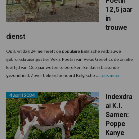
Poetin
12,5 jaar
in
trouwe
dienst
Op jl. vrijdag 24 mei heeft de populaire Belgische witblauwe
gebruikskruisingsstier Vekis Poetin van Vekis Genetics de unieke
leeftijd van 12,5 jaar weten te bereiken. En dat in blakende
gezondheid. Zover bekend behoord Belgische ...
Lees meer
4 april 2024
Indexdra
ai K.I.
Samen:
Poppe
Kanye