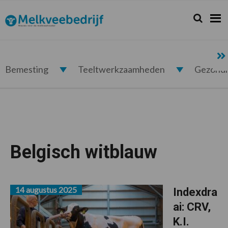
Spring
Door
Spring
naar
naar
naar
Zoeken...
Zoek
Melkveebedrijf.nl
de
de
de
hoofdnavigatie
hoofd
voettekst
inhoud
Bemesting
Teeltwerkzaamheden
Gezond
Belgisch witblauw
14 augustus 2025
Indexdra
ai: CRV,
K.I.