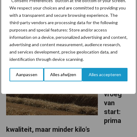
“Consent Preferences” button at the bottom of your screen.
We respect your choices and are committed to providing you
Mestverwaarder Twence in Zenderen is officieel geregistreerd
with a transparent and secure browsing experience. The
als producent van RENURE-meststoffen. Daarmee kan het bedrijf
third-party vendors are processing data for the following
teruggewonnen stikstof uit varkensmest leveren als alternatief
purposes and special features: Store and/or access
information on a device, personalized advertising and content,
voor kunstmest. De Europese erkenning van ...
Lees meer
advertising and content measurement, audience research,
and services development, precise geolocation data, and
20 juli 2026
Graanoo
identification through device scanning.
gst
Aanpassen
Alles afwijzen
Alles accepteren
uitzonde
rlijk
vroeg
van
start:
prima
kwaliteit, maar minder kilo’s