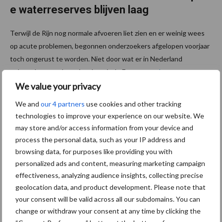
e waterreserves blijven laag
Terwijl de Rijn nog normale afvoeren liet zien en er weinig wees
op acute problemen, begonnen onderzoekers afgelopen voorjaar
toch ongerust te worden. Niet door wat er in Nederland
gebeurde, maar door signalen uit de Europese ...
Lees meer
We value your privacy
23 juli 2026
We and
our 4 partners
use cookies and other tracking
Twence
technologies to improve your experience on our website. We
registre
may store and/or access information from your device and
ert
process the personal data, such as your IP address and
eerste
browsing data, for purposes like providing you with
RENURE
personalized ads and content, measuring marketing campaign
effectiveness, analyzing audience insights, collecting precise
-
geolocation data, and product development. Please note that
meststo
your consent will be valid across all our subdomains. You can
f uit
change or withdraw your consent at any time by clicking the
varkensmest