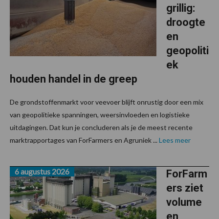
grillig:
droogte
en
geopoliti
ek
houden handel in de greep
De grondstoffenmarkt voor veevoer blijft onrustig door een mix
van geopolitieke spanningen, weersinvloeden en logistieke
uitdagingen. Dat kun je concluderen als je de meest recente
marktrapportages van ForFarmers en Agruniek ...
Lees meer
6 augustus 2026
ForFarm
ers ziet
volume
en