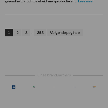
gezondheid, vruchtbaarheid, melkproductie en ...
Lees meer
Interim
Pagina
Pagina
Pagina
Pagina
Ga
1
2
3
353
Volgende pagina »
…
naar
pagina's
zijn
weggelaten
Footer
Onze brandpartners