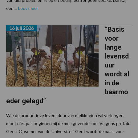
Van uierproblemen is op dit bedrijf echter geen sprake. Dankzij
een ...
Lees meer
16 juli 2026
“Basis
voor
lange
levensd
uur
wordt al
in de
baarmo
eder gelegd”
Wie de productieve levensduur van melkkoeien wil verlengen,
moet niet pas beginnen bij de melkgevende koe. Volgens prof. dr.
Geert Opsomer van de Universiteit Gent wordt de basis voor