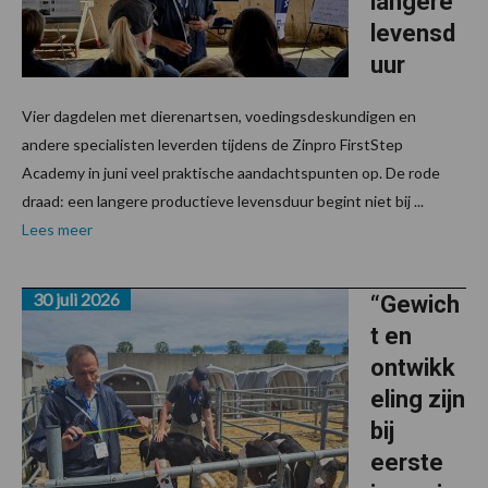
langere
levensd
uur
Vier dagdelen met dierenartsen, voedingsdeskundigen en
andere specialisten leverden tijdens de Zinpro FirstStep
Academy in juni veel praktische aandachtspunten op. De rode
draad: een langere productieve levensduur begint niet bij ...
Lees meer
30 juli 2026
“Gewich
t en
ontwikk
eling zijn
bij
eerste