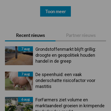
Toon meer
Primaire
Recent nieuws
Partner nieuws
Sidebar
7 aug
Grondstoffenmarkt blijft grillig:
droogte en geopolitiek houden
handel in de greep
7 aug
De speenhuid: een vaak
onderschatte risicofactor voor
mastitis
6 aug
ForFarmers ziet volume en
marktaandeel groeien in krimpende