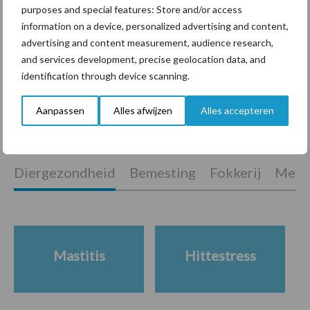
purposes and special features: Store and/or access
ForFarmers ziet volume en
information on a device, personalized advertising and content,
marktaandeel groeien in
advertising and content measurement, audience research,
krimpende Nederlandse
and services development, precise geolocation data, and
markt
identification through device scanning.
Aanpassen
Alles afwijzen
Alles accepteren
Themapagina's
Diergezondheid
Bemesting
Fokkerij
Melkv
Mastitis
Hittestress