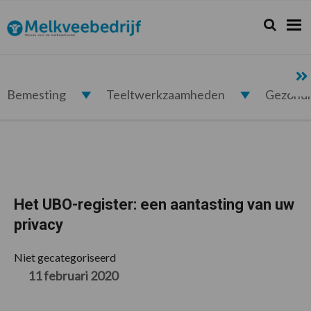
Spring
Door
Spring
Spring
naar
naar
naar
naar
Zoeken...
Zoek
Melkveebedrijf.nl
de
de
de
de
hoofdnavigatie
hoofd
eerste
voettekst
inhoud
sidebar
Bemesting
Teeltwerkzaamheden
Gezond
Het UBO-register: een aantasting van uw
privacy
Niet gecategoriseerd
11 februari 2020