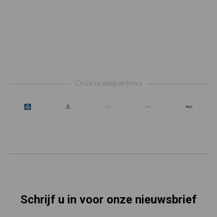
Footer
Onze brandpartners
Schrijf u in voor onze nieuwsbrief