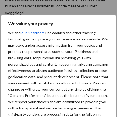
buitenlandse rechtsvormen is voor de meeste van u niet
weggelegd.
We value your privacy
Meer van zulke artikelen lezen? Neem dan nu een abonnement op
ons vakblad!
We and
our 4 partners
use cookies and other tracking
technologies to improve your experience on our website. We
Aanbevolen voor jou!
may store and/or access information from your device and
process the personal data, such as your IP address and
Grondstoffenmarkt blijft
browsing data, for purposes like providing you with
grillig: droogte en
personalized ads and content, measuring marketing campaign
geopolitiek houden handel
effectiveness, analyzing audience insights, collecting precise
in de greep
geolocation data, and product development. Please note that
your consent will be valid across all our subdomains. You can
change or withdraw your consent at any time by clicking the
De speenhuid: een vaak
“Consent Preferences” button at the bottom of your screen.
onderschatte risicofactor
We respect your choices and are committed to providing you
voor mastitis
with a transparent and secure browsing experience. The
third-party vendors are processing data for the following