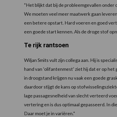
“Het blijkt dat bij de probleemgevallen onde
We moeten veel meer maatwerk gaan leveren.
een betere opstart. Hard voeren en goed ver
een goede start kennen. Als de droge stof opn
Te rijk rantsoen
Wiljan Smits vult zijn collega aan. Hij is spec
hand van ‘olifantenmest’ ziet hij dat er op he
in droogstand krijgen nu vaak een goede grasku
daardoor stijgt de kans op stofwisselingsziek
lage passagesnelheid van slecht verteerd voer
vertering en is dus optimaal gepasseerd. In die
Daar moet je in variëren.”