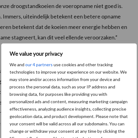
r onze droogstandkoeien de voeropname niet goed is.
 Immers, uiteindelijk betekent een betere opname
teren betekent dat de koeien meer energie hebben en
ame stagneert, kan dit veel ellende veroorzaken.”
We value your privacy
We and
our 4 partners
use cookies and other tracking
ialist rundveehouderij bij Victoria Mengvoeders. Aan de
technologies to improve your experience on our website. We
may store and/or access information from your device and
t gros van de bedrijven veel stro gevoerd wordt. Koeien
process the personal data, such as your IP address and
il gemengd met stro. Het rantsoen blijkt te rijk en
browsing data, for purposes like providing you with
personalized ads and content, measuring marketing campaign
ten. “Olifantenmest is dus foute boel. Dat betekent een
effectiveness, analyzing audience insights, collecting precise
. Smeuïge mest is een indicatie voor een goede
geolocation data, and product development. Please note that
 zin kan acht kilo stro in het rantsoen echt niet meer.
your consent will be valid across all our subdomains. You can
change or withdraw your consent at any time by clicking the