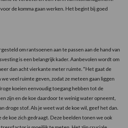
t voor de komma gaan werken. Het begint bij goed
rgesteld om rantsoenen aan te passen aan de hand van
svesting is een belangrijk kader. Aanbevolen wordt om
 meer dan acht vierkante meter ruimte. “Het gaat de
we veel ruimte geven, zodat ze meteen gaan liggen
droge koeien eenvoudig toegang hebben tot de
ten zijn en de koe daardoor te weinig water opneemt,
 droge stof. Als je weet wat de koe wil, geef het dan.
e de koe zich gedraagt. Deze beelden tonen we ook
essfactor is moeilijk te meten. Het zijn cruciale