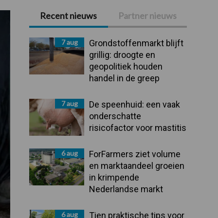
Recent nieuws
Partner nieuws
Primaire
Sidebar
7 aug
Grondstoffenmarkt blijft
grillig: droogte en
geopolitiek houden
handel in de greep
7 aug
De speenhuid: een vaak
onderschatte
risicofactor voor mastitis
6 aug
ForFarmers ziet volume
en marktaandeel groeien
in krimpende
Nederlandse markt
6 aug
Tien praktische tips voor