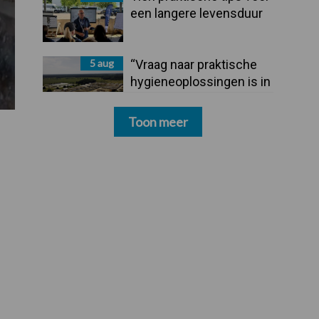
een langere levensduur
5 aug
“Vraag naar praktische
hygieneoplossingen is in
Polen groter dan ooit”
Toon meer