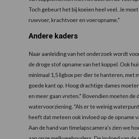
Toch gebeurt het bij koeien heel veel. Je moe
ruwvoer, krachtvoer en voeropname.”
Andere kaders
Naar aanleiding van het onderzoek wordt voo
de droge stof opname van het koppel. Ook hui
minimaal 1,5 ligbox per dier te hanteren, met
goede kant op. Hoog drachtige dames moeten 
en meer gaan vreten.” Bovendien moeten de 
watervoorziening. “Als er te weinig waterpun
heeft dat meteen ook invloed op de opname van
Aan de hand van timelapscamera’s zien we ho
aan onze melkveehouders. De invloed van de str