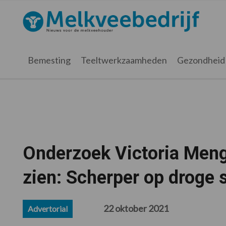
Spring
Door
Spring
Spring
naar
naar
naar
naar
Melkveebedrijf.nl
de
de
de
de
hoofdnavigatie
hoofd
eerste
voettekst
inhoud
sidebar
Bemesting
Teeltwerkzaamheden
Gezondheid
Onderzoek Victoria Mengv
zien: Scherper op droge 
22 oktober 2021
Advertorial