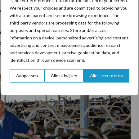
“Consent Preferences” button at the bottom of your screen.
We respect your choices and are committed to providing you
selingsziekten, terwijl een hoge droge stof opname
with a transparent and secure browsing experience. The
. Het bevestigt voor Wiljan Smits de oproep om vooral
third-party vendors are processing data for the following
purposes and special features: Store and/or access
ht hebt in de hoogte van droge stof, kun je ook
information on a device, personalized advertising and content,
tand in elkaar storten als ze weer aan de melk gaan.
advertising and content measurement, audience research,
 meten wat de opname is, dan weet je ook waar je aan
and services development, precise geolocation data, and
identification through device scanning.
Aanpassen
Alles afwijzen
Alles accepteren