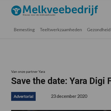
Spring
Door
Spring
Spring
naar
naar
naar
naar
Melkveebedrijf.nl
de
de
de
de
hoofdnavigatie
hoofd
eerste
voettekst
inhoud
sidebar
Bemesting
Teeltwerkzaamheden
Gezondheid
Van onze partner Yara
Save the date: Yara Digi
23 december 2020
Advertorial