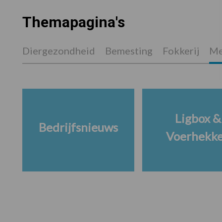
Themapagina's
Diergezondheid
Bemesting
Fokkerij
Me
Ligbox &
Bedrijfsnieuws
Voerhekk