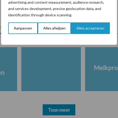
advertising and content measurement, audience research,
and services development, precise geolocation data, and
identification through device scanning.
lkveebedrijf
Veevoer
Wet en regelgeving
Aanpassen
Alles afwijzen
Alles accepteren
Melkpro
en
Toon meer