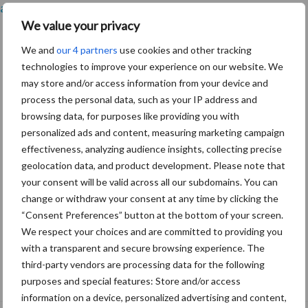
anmelden
We value your privacy
We and
our 4 partners
use cookies and other tracking
technologies to improve your experience on our website. We
may store and/or access information from your device and
process the personal data, such as your IP address and
browsing data, for purposes like providing you with
personalized ads and content, measuring marketing campaign
effectiveness, analyzing audience insights, collecting precise
geolocation data, and product development. Please note that
your consent will be valid across all our subdomains. You can
change or withdraw your consent at any time by clicking the
“Consent Preferences” button at the bottom of your screen.
We respect your choices and are committed to providing you
with a transparent and secure browsing experience. The
Van onze partner Yara
third-party vendors are processing data for the following
In 4 eenvoudige stappen de grasgroei
purposes and special features: Store and/or access
volgen op je telefoon
information on a device, personalized advertising and content,