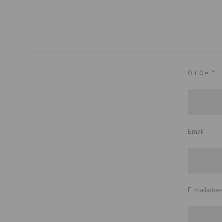
0 + 0 =
*
Email
E-mailadre