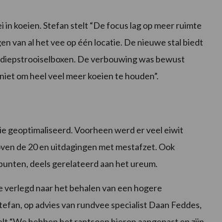
 in koeien. Stefan stelt “De focus lag op meer ruimte
 van al het vee op één locatie. De nieuwe stal biedt
 diepstrooiselboxen. De verbouwing was bewust
niet om heel veel meer koeien te houden”.
ie geoptimaliseerd. Voorheen werd er veel eiwit
oven de 20 en uitdagingen met mestafzet. Ook
unten, deels gerelateerd aan het ureum.
ie verlegd naar het behalen van een hogere
 Stefan, op advies van rundvee specialist Daan Feddes,
lt “We hebben het rantsoen hierop aangepast en zijn