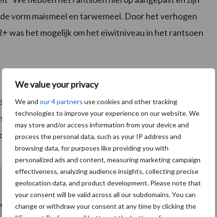
n de vorm maismeel en tarwemeel. Door het verhogen
 was het mogelijk om het eiwitniveau in het rantsoen
We value your privacy
: de melkproductie steeg en het ureumgetal daalde van
We and
our 4 partners
use cookies and other tracking
technologies to improve your experience on our website. We
halte in de melk stabiel, ondanks dat we minder eiwit
may store and/or access information from your device and
tiestijging van 60.000 liter op jaarbasis met hetzelfde
process the personal data, such as your IP address and
browsing data, for purposes like providing you with
personalized ads and content, measuring marketing campaign
effectiveness, analyzing audience insights, collecting precise
geolocation data, and product development. Please note that
your consent will be valid across all our subdomains. You can
melk produceren met meer melkeiwit? Dat kan met het
change or withdraw your consent at any time by clicking the