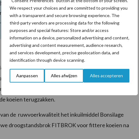
“Consent Preferences” button at the bottom of your screen.
ng aan het rantsoen van je melkvee. PMR+ verbetert de
We respect your choices and are committed to providing you
 resultaat lagere voerkosten bij dezelfde
with a transparent and secure browsing experience. The
rkosten een hoger melkeiwit. Kortom: een hoger
third-party vendors are processing data for the following
purposes and special features: Store and/or access
information on a device, personalized advertising and content,
advertising and content measurement, audience research,
and services development, precise geolocation data, and
identification through device scanning.
oewel hij voorzichtig is met het volledig toeschrijven
Aanpassen
Alles afwijzen
Alles accepteren
aast PMR+ gebruikt het bedrijf OmniGen voor de
ort verzekering om een goede weerstandbasis te
g de koeien terugzakken.
van de ruwvoerkwaliteit het inkuilmiddel Bonsilage
ieuwe droogstandsbrok FITBROK voor fittere koeien na