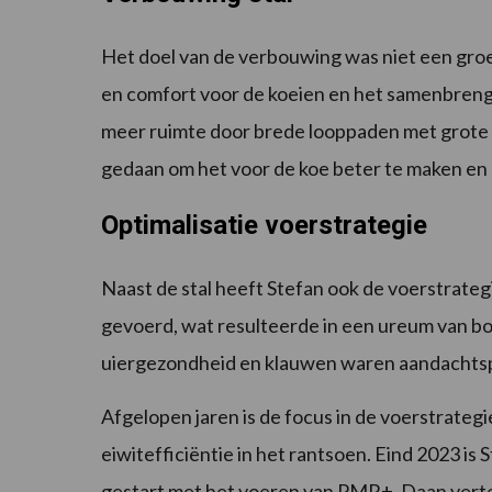
Het doel van de verbouwing was niet een groei
en comfort voor de koeien en het samenbrengen
meer ruimte door brede looppaden met grote
gedaan om het voor de koe beter te maken en 
Optimalisatie voerstrategie
Naast de stal heeft Stefan ook de voerstrateg
gevoerd, wat resulteerde in een ureum van b
uiergezondheid en klauwen waren aandachtsp
Afgelopen jaren is de focus in de voerstrateg
eiwitefficiëntie in het rantsoen. Eind 2023 is
gestart met het voeren van PMR+. Daan verte