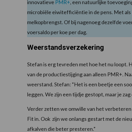
innovatieve
PMR+
, een natuurlijke toevoegi
microbiële eiwitefficiëntie in de pens. Met als
melkopbrengst. Of bij nagenoeg dezelfde voe
voersaldo per koe per dag.
Weerstandsverzekering
Stefan is erg tevreden met hoe het nu loopt. H
van de productiestijging aan alleen PMR+. N
weerstand. Stefan: “Het is een beetje een so
leggen. We zijn een tijdje gestopt, maar je za
Verder zetten we omwille van het verbeteren 
Fit in. Ook zijn we onlangs gestart met de n
afkalven die beter presteren.”