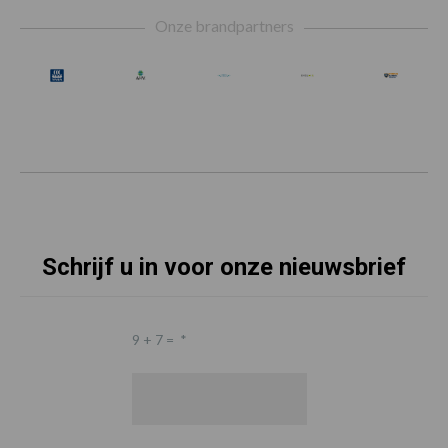
Footer
Onze brandpartners
Schrijf u in voor onze nieuwsbrief
9 + 7 =
*