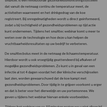
smaXtec is een revolutionair gezondheidsmonitoringssysteem
dat vanuit de netmaag continu de temperatuur meet, de
activiteiten waarneemt en het drinkgedrag van de koe
registreert. Bij onregelmatigheden wordt u direct geïnformeerd,
zodat u bij tochtigheid of gezondheidsproblemen op tijd actie
kunt ondernemen. Tijdens het smaXtec webinar komt u meer te
weten over de technologie en hoe deze u kan helpen de
vruchtbaarheidsresultaten op uw bedrijf te verbeteren.
De smaXtecbolus meet in de netmaag de lichaamstemperatuur.
Hierdoor wordt u ook vroegtijdig geattendeerd bij afkalven of
mogelijke gezondheidsproblemen. Zo kunt u in geval van een
infectie al tot 4 dagen voordat het dier klinische verschijnselen
laat zien, worden gewaarschuwd dat de koe kampt met
gezondheidsproblemen. Door tijdig in te grijpen voorkomt u erger
en dat is beter voor het dierwelzijn en uw portemonnee. We
geven u tijdens het webinar hiervan enkele voorbeelden.
Tijdens het webinar van ca. 50 minuten praten we u niet alleen bij