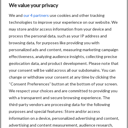
We value your privacy
Themapagina's
We and
our 4 partners
use cookies and other tracking
technologies to improve your experience on our website. We
Diergezondheid
Bemesting
Fokkerij
Melkv
may store and/or access information from your device and
process the personal data, such as your IP address and
browsing data, for purposes like providing you with
personalized ads and content, measuring marketing campaign
effectiveness, analyzing audience insights, collecting precise
Ligbox &
Bedrijfsnieuws
geolocation data, and product development. Please note that
Voerhekken
your consent will be valid across all our subdomains. You can
change or withdraw your consent at any time by clicking the
“Consent Preferences” button at the bottom of your screen.
We respect your choices and are committed to providing you
with a transparent and secure browsing experience. The
Toon meer
third-party vendors are processing data for the following
purposes and special features: Store and/or access
information on a device, personalized advertising and content,
Primaire
advertising and content measurement, audience research,
Recent nieuws
Partner nieuws