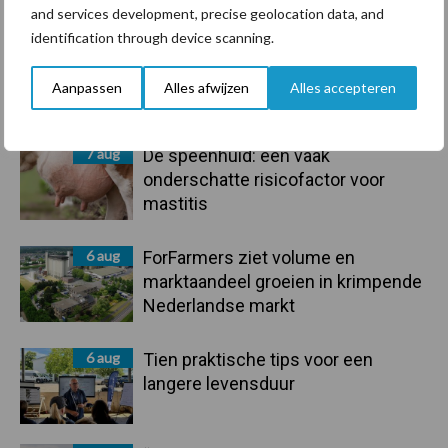
and services development, precise geolocation data, and
Sidebar
identification through device scanning.
7 aug
Grondstoffenmarkt blijft grillig:
droogte en geopolitiek houden
Aanpassen
Alles afwijzen
Alles accepteren
handel in de greep
7 aug
De speenhuid: een vaak
onderschatte risicofactor voor
mastitis
6 aug
ForFarmers ziet volume en
marktaandeel groeien in krimpende
Nederlandse markt
6 aug
Tien praktische tips voor een
langere levensduur