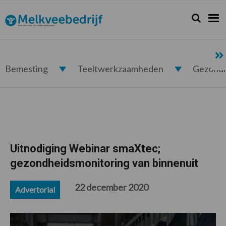
Spring
Door
Spring
Spring
naar
naar
naar
naar
Zoeken...
Zoek
Melkveebedrijf.nl
de
de
de
de
hoofdnavigatie
hoofd
eerste
voettekst
inhoud
sidebar
Bemesting
Teeltwerkzaamheden
Gezond
Uitnodiging Webinar smaXtec;
gezondheidsmonitoring van binnenuit
22 december 2020
Advertorial