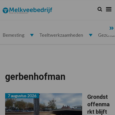
Spring
Door
Spring
naar
naar
naar
Zoeken...
Zoek
Melkveebedrijf.nl
de
de
de
hoofdnavigatie
hoofd
voettekst
inhoud
Bemesting
Teeltwerkzaamheden
Gezond
gerbenhofman
7 augustus 2026
Grondst
offenma
rkt blijft