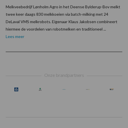
Melkveebedrijf Lønholm Agro in het Deense Bylderup-Bov melkt
twee keer daags 830 melkkoeien via batch-milking met 24
DeLaval VMS melkrobots. Eigenaar Klaus Jakobsen combineert
hiermee de voordelen van robotmelken en traditioneel ...
Lees meer
Footer
Onze brandpartners