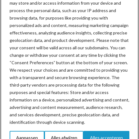
may store and/or access information from your device and
process the personal data, such as your IP address and
Voor een
browsing data, for purposes like providing you with
goed gevulde zaal vond op vrijdag 20 februari het seminarie
personalized ads and content, measuring marketing campaign
rundveehouderij plaats tijdens de Agridagen in Ravels.
effectiveness, analyzing audience insights, collecting precise
Melkveehouders en andere specialisten uit het veld gingen in op
geolocation data, and product development. Please note that
actuele thema’s binnen de ...
Lees meer
your consent will be valid across all our subdomains. You can
change or withdraw your consent at any time by clicking the
“Consent Preferences” button at the bottom of your screen.
9 april 2025
Arla
We respect your choices and are committed to providing you
Foods,
with a transparent and secure browsing experience. The
DOC
third-party vendors are processing data for the following
Kaas en
purposes and special features: Store and/or access
information on a device, personalized advertising and content,
DMK
advertising and content measurement, audience research,
Group
and services development, precise geolocation data, and
kondige
identification through device scanning.
n
voornemen tot fusie aan
Aanpassen
Alles afwijzen
Alles accepteren