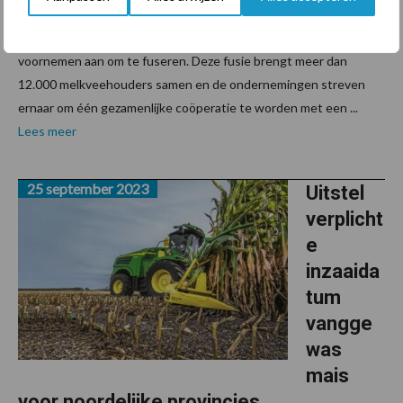
Op 8 april 2025 kondigden Arla Foods en DMK Group hun
voornemen aan om te fuseren. Deze fusie brengt meer dan
12.000 melkveehouders samen en de ondernemingen streven
ernaar om één gezamenlijke coöperatie te worden met een ...
Lees meer
25 september 2023
Uitstel
verplicht
e
inzaaida
tum
vangge
was
mais
voor noordelijke provincies