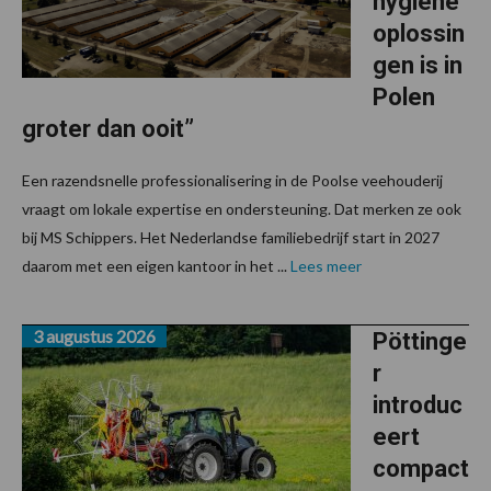
hygiene
oplossin
gen is in
Polen
groter dan ooit”
Een razendsnelle professionalisering in de Poolse veehouderij
vraagt om lokale expertise en ondersteuning. Dat merken ze ook
bij MS Schippers. Het Nederlandse familiebedrijf start in 2027
daarom met een eigen kantoor in het ...
Lees meer
3 augustus 2026
Pöttinge
r
introduc
eert
compact