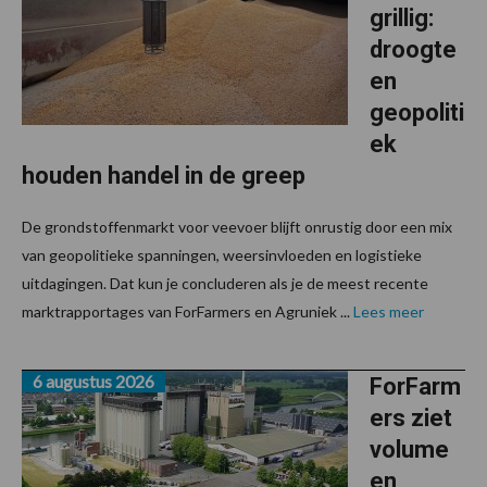
grillig:
droogte
en
geopoliti
ek
houden handel in de greep
De grondstoffenmarkt voor veevoer blijft onrustig door een mix
van geopolitieke spanningen, weersinvloeden en logistieke
uitdagingen. Dat kun je concluderen als je de meest recente
marktrapportages van ForFarmers en Agruniek ...
Lees meer
6 augustus 2026
ForFarm
ers ziet
volume
en