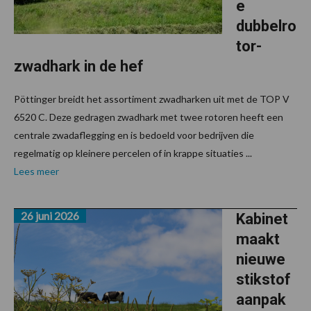
e
dubbelro
tor-
zwadhark in de hef
Pöttinger breidt het assortiment zwadharken uit met de TOP V
6520 C. Deze gedragen zwadhark met twee rotoren heeft een
centrale zwadaflegging en is bedoeld voor bedrijven die
regelmatig op kleinere percelen of in krappe situaties ...
Lees meer
26 juni 2026
Kabinet
maakt
nieuwe
stikstof
aanpak