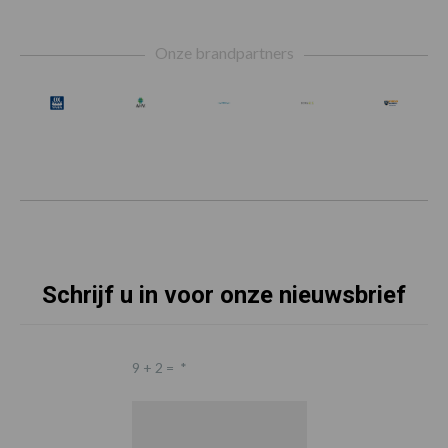
Footer
Onze brandpartners
Schrijf u in voor onze nieuwsbrief
9 + 2 =
*