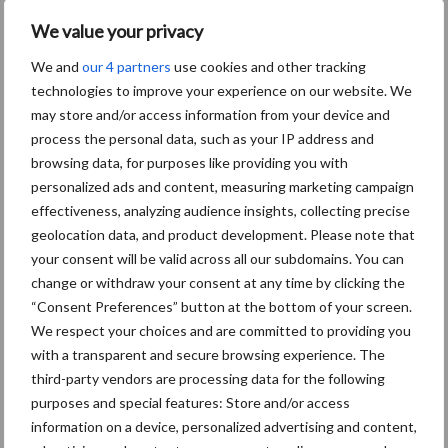
krimpende Nederlandse
We value your privacy
markt
We and
our 4 partners
use cookies and other tracking
technologies to improve your experience on our website. We
may store and/or access information from your device and
Diergezondheid
Bemesting
Fokkerij
Melkv
process the personal data, such as your IP address and
browsing data, for purposes like providing you with
personalized ads and content, measuring marketing campaign
effectiveness, analyzing audience insights, collecting precise
geolocation data, and product development. Please note that
Mastitis
Hittestress
your consent will be valid across all our subdomains. You can
change or withdraw your consent at any time by clicking the
“Consent Preferences” button at the bottom of your screen.
We respect your choices and are committed to providing you
with a transparent and secure browsing experience. The
Toon meer
third-party vendors are processing data for the following
purposes and special features: Store and/or access
information on a device, personalized advertising and content,