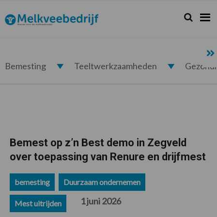
Spring
Door
Spring
Spring
naar
naar
naar
naar
Zoeken...
Zoek
Melkveebedrijf.nl
de
de
de
de
hoofdnavigatie
hoofd
eerste
voettekst
inhoud
sidebar
Bemesting
Teeltwerkzaamheden
Gezond
Bemest op z’n Best demo in Zegveld
over toepassing van Renure en drijfmest
bemesting
Duurzaam ondernemen
1 juni 2026
Mest uitrijden