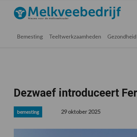
Spring
Door
Spring
Spring
naar
naar
naar
naar
Melkveebedrijf.nl
de
de
de
de
hoofdnavigatie
hoofd
eerste
voettekst
inhoud
sidebar
Bemesting
Teeltwerkzaamheden
Gezondheid
Dezwaef introduceert Fer
29 oktober 2025
bemesting