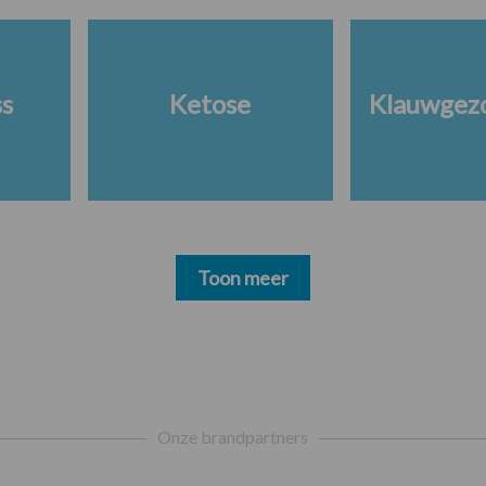
ss
Ketose
Klauwgez
Toon meer
Onze brandpartners