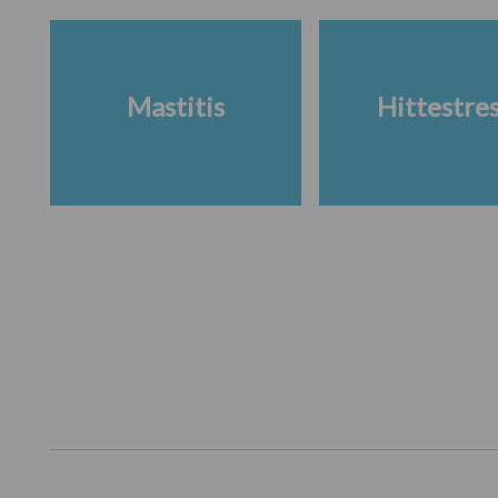
Mastitis
Hittestre
Footer