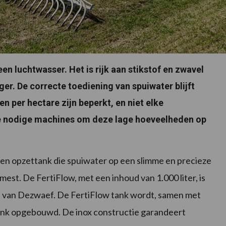
en luchtwasser. Het is rijk aan stikstof en zwavel
er. De correcte toediening van spuiwater blijft
n per hectare zijn beperkt, en niet elke
e nodige machines om deze lage hoeveelheden op
n opzettank die spuiwater op een slimme en precieze
mest. De FertiFlow, met een inhoud van 1.000 liter, is
 van Dezwaef. De FertiFlow tank wordt, samen met
nk opgebouwd. De inox constructie garandeert