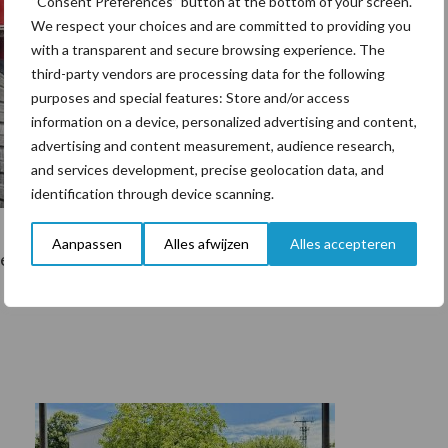
“Consent Preferences” button at the bottom of your screen.
We respect your choices and are committed to providing you
with a transparent and secure browsing experience. The
third-party vendors are processing data for the following
purposes and special features: Store and/or access
information on a device, personalized advertising and content,
advertising and content measurement, audience research,
and services development, precise geolocation data, and
identification through device scanning.
bekroond met een Zilveren Aar. U kan de FertiFlow-
Aanpassen
Alles afwijzen
Alles accepteren
dens de beurs in Hal 7, standnummer 317.