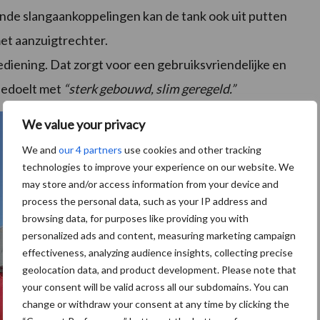
lende slangaankoppelingen kan de tank ook uit putten
met aanzuigtrechter.
ediening. Dat zorgt voor een gebruiksvriendelijke en
bedoelt met
“sterk gebouwd, slim geregeld.”
We value your privacy
We and
our 4 partners
use cookies and other tracking
technologies to improve your experience on our website. We
may store and/or access information from your device and
process the personal data, such as your IP address and
browsing data, for purposes like providing you with
personalized ads and content, measuring marketing campaign
effectiveness, analyzing audience insights, collecting precise
geolocation data, and product development. Please note that
your consent will be valid across all our subdomains. You can
change or withdraw your consent at any time by clicking the