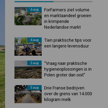
Sidebar
6 aug
ForFarmers ziet volume
en marktaandeel groeien
in krimpende
Nederlandse markt
6 aug
Tien praktische tips voor
een langere levensduur
5 aug
“Vraag naar praktische
hygieneoplossingen is in
Polen groter dan ooit”
5 aug
Drie Franse bedrijven
over de grens van 14.000
kilogram melk