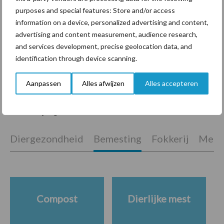
purposes and special features: Store and/or access
information on a device, personalized advertising and content,
Machines en werktuigen
advertising and content measurement, audience research,
gewild doelwit criminelen
and services development, precise geolocation data, and
identification through device scanning.
Aanpassen
Alles afwijzen
Alles accepteren
Themapagina's
Diergezondheid
Bemesting
Fokkerij
Melkv
Compost
Dierlijke mest