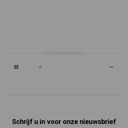
Footer
Onze brandpartners
Schrijf u in voor onze nieuwsbrief