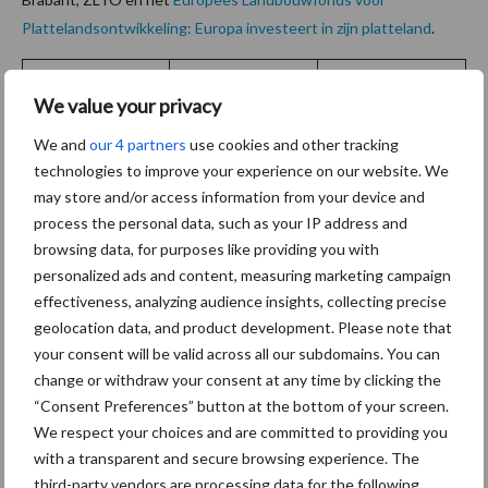
Plattelandsontwikkeling: Europa investeert in zijn platteland
.
We value your privacy
We and
our 4 partners
use cookies and other tracking
Bron:
DLV Advies
technologies to improve your experience on our website. We
may store and/or access information from your device and
Aanbevolen voor jou!
process the personal data, such as your IP address and
browsing data, for purposes like providing you with
Tot 5 ton per wiel om
personalized ads and content, measuring marketing campaign
ondergrondverdichting te
effectiveness, analyzing audience insights, collecting precise
beperken
geolocation data, and product development. Please note that
your consent will be valid across all our subdomains. You can
change or withdraw your consent at any time by clicking the
“Consent Preferences” button at the bottom of your screen.
Jaarverslag 2025 Royal A-
We respect your choices and are committed to providing you
ware: omzet groeit,
with a transparent and secure browsing experience. The
nettoresultaat daalt
third-party vendors are processing data for the following