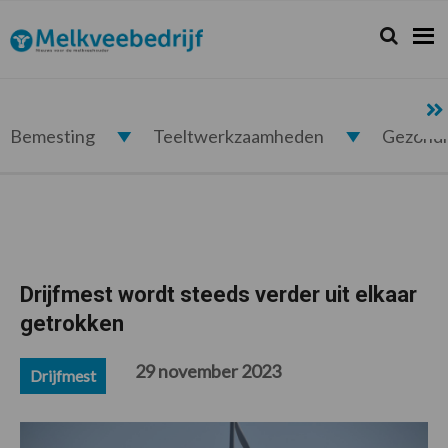
Spring
Door
Spring
Spring
naar
naar
naar
naar
Zoeken...
Zoek
Melkveebedrijf.nl
de
de
de
de
hoofdnavigatie
hoofd
eerste
voettekst
inhoud
sidebar
Bemesting
Teeltwerkzaamheden
Gezond
Drijfmest wordt steeds verder uit elkaar
getrokken
29 november 2023
Drijfmest