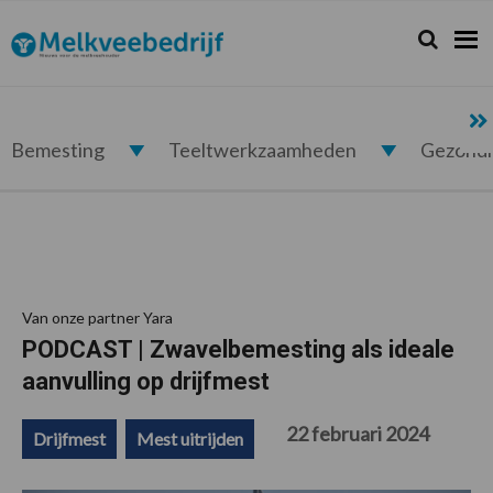
Spring
Door
Spring
Spring
naar
naar
naar
naar
Zoeken...
Zoek
Melkveebedrijf.nl
de
de
de
de
hoofdnavigatie
hoofd
eerste
voettekst
inhoud
sidebar
Bemesting
Teeltwerkzaamheden
Gezond
Van onze partner Yara
PODCAST | Zwavelbemesting als ideale
aanvulling op drijfmest
22 februari 2024
Drijfmest
Mest uitrijden