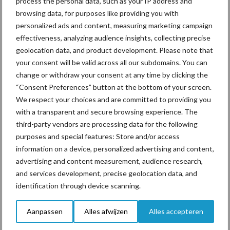
process the personal data, such as your IP address and
browsing data, for purposes like providing you with
personalized ads and content, measuring marketing campaign
Van onze partner Yara
effectiveness, analyzing audience insights, collecting precise
Hoge prijzen en droogte:
geolocation data, and product development. Please note that
hoe kan zwavel helpen bij
your consent will be valid across all our subdomains. You can
de bemesting?
change or withdraw your consent at any time by clicking the
“Consent Preferences” button at the bottom of your screen.
We respect your choices and are committed to providing you
with a transparent and secure browsing experience. The
Themapagina's
third-party vendors are processing data for the following
purposes and special features: Store and/or access
Diergezondheid
Bemesting
Fokkerij
Melkv
information on a device, personalized advertising and content,
advertising and content measurement, audience research,
and services development, precise geolocation data, and
identification through device scanning.
Compost
Dierlijke mest
Aanpassen
Alles afwijzen
Alles accepteren