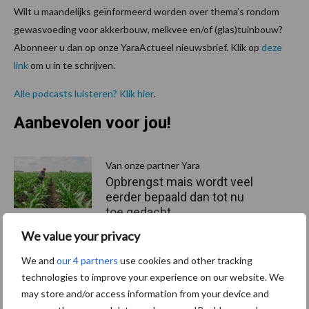
Wilt u maandelijks geïnformeerd worden over thema’s rondom
gewasvoeding voor akkerbouw, melkvee en/of (glas)tuinbouw?
Abonneer u dan op onze YaraActueel nieuwsbrief. Klik op
deze
link
om u in te schrijven.
Alle podcasts luisteren? Klik hier
.
Aanbevolen voor jou!
P
S
Van onze partner Yara
Opbrengst mais wordt veel
eerder bepaald dan tot nu
toe gedacht
We value your privacy
Van onze partner Yara
We and
our 4 partners
use cookies and other tracking
In 4 eenvoudige stappen de
technologies to improve your experience on our website. We
grasgroei volgen op je
may store and/or access information from your device and
telefoon