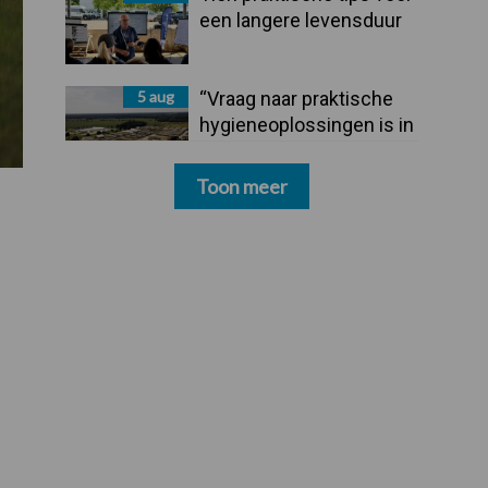
een langere levensduur
5 aug
“Vraag naar praktische
hygieneoplossingen is in
Polen groter dan ooit”
Toon meer