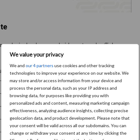
mte
e onder invloed van overheidsmaatregelen flink
We value your privacy
We and
our 4 partners
use cookies and other tracking
atsingsruimte:
technologies to improve your experience on our website. We
may store and/or access information from your device and
Verlies aan plaatsingsruimte (kilogram stikstof uit dierlijke mest)
process the personal data, such as your IP address and
browsing data, for purposes like providing you with
53 miljoen
personalized ads and content, measuring marketing campaign
effectiveness, analyzing audience insights, collecting precise
12 miljoen
geolocation data, and product development. Please note that
your consent will be valid across all our subdomains. You can
14 miljoen*
change or withdraw your consent at any time by clicking the