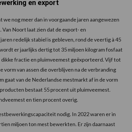
ewerking en export
t we nog meer dan in voorgaande jaren aangewezen
. Van Noort laat zien dat de export- en
ren redelijk stabiel is gebleven, rond de veertig à 45
wordt er jaarlijks dertig tot 35 miljoen kilogram fosfaat
dikke fractie en pluimveemest geëxporteerd. Vijf tot
e vorm van assen die overblijven na de verbranding
ram gaat van de Nederlandse mestmarkt af in de vorm
tproducten bestaat 55 procent uit pluimveemest.
undveemest en tien procent overig.
stbewerkingscapaciteit nodig. In 2022 waren er in
rtien miljoen ton mest bewerkten. Er zijn daarnaast