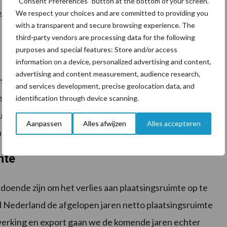
“Consent Preferences” button at the bottom of your screen.
We respect your choices and are committed to providing you
taal 54 miljoen kilogram stikstof wordt ingevuld door verlaging van
with a transparent and secure browsing experience. The
third-party vendors are processing data for the following
purposes and special features: Store and/or access
information on a device, personalized advertising and content,
advertising and content measurement, audience research,
 mestproductie zal ook afnemen onder invloed van
and services development, precise geolocation data, and
de Lbv-plus-regelingen waarvan naar verwachting
identification through device scanning.
houderijbedrijven zal deelnemen. De verwachte
Aanpassen
Alles afwijzen
Alles accepteren
naar 390 miljoen kilogram stikstof in 2025.
mte
doende zijn om het verlies aan plaatsingsruimte op te
 Nederland de afgelopen jaren netto plaatsingsruimte
bewerking en export gaan we de komende jaren echter