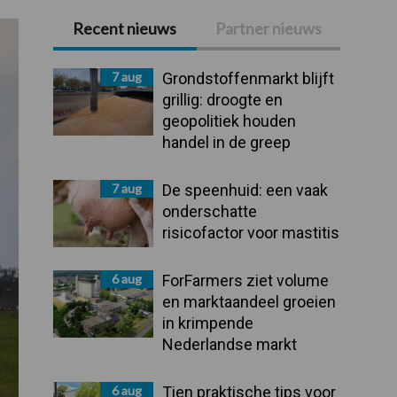
Recent nieuws
Partner nieuws
Primaire
Sidebar
7 aug
Grondstoffenmarkt blijft
grillig: droogte en
geopolitiek houden
handel in de greep
7 aug
De speenhuid: een vaak
onderschatte
risicofactor voor mastitis
6 aug
ForFarmers ziet volume
en marktaandeel groeien
in krimpende
Nederlandse markt
6 aug
Tien praktische tips voor