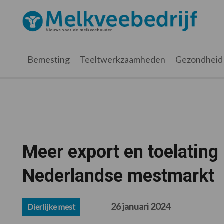
Spring
Door
Spring
Spring
naar
naar
naar
naar
Melkveebedrijf.nl
de
de
de
de
hoofdnavigatie
hoofd
eerste
voettekst
inhoud
sidebar
Bemesting
Teeltwerkzaamheden
Gezondheid
Meer export en toelatin
Nederlandse mestmarkt
26 januari 2024
Dierlijke mest