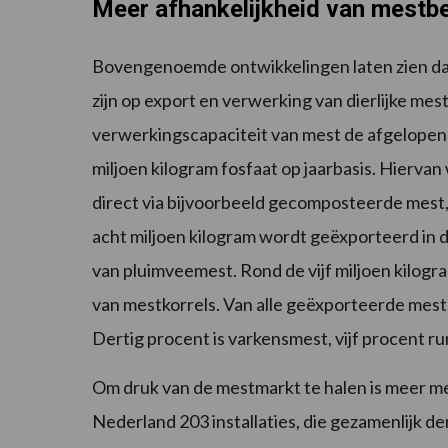
Meer afhankelijkheid van mestb
Bovengenoemde ontwikkelingen laten zien da
zijn op export en verwerking van dierlijke mest
verwerkingscapaciteit van mest de afgelopen ja
miljoen kilogram fosfaat op jaarbasis. Hiervan 
direct via bijvoorbeeld gecomposteerde mest, 
acht miljoen kilogram wordt geëxporteerd in d
van pluimveemest. Rond de vijf miljoen kilog
van mestkorrels. Van alle geëxporteerde mes
Dertig procent is varkensmest, vijf procent r
Om druk van de mestmarkt te halen is meer me
Nederland 203 installaties, die gezamenlijk de