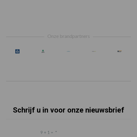
Footer
Onze brandpartners
Schrijf u in voor onze nieuwsbrief
9 + 1 =
*