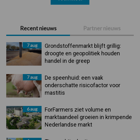
Primaire
Recent nieuws
Partner nieuws
Sidebar
7 aug
Grondstoffenmarkt blijft grillig:
droogte en geopolitiek houden
handel in de greep
7 aug
De speenhuid: een vaak
onderschatte risicofactor voor
mastitis
6 aug
ForFarmers ziet volume en
marktaandeel groeien in krimpende
Nederlandse markt