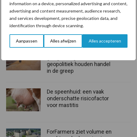
information on a device, personalized advertising and content,
NRW en de provincies Groningen, Friesland en Overijssel.
advertising and content measurement, audience research,
and services development, precise geolocation data, and
Bron:
DLV Advies
identification through device scanning.
Aanbevolen voor jou!
Aanpassen
Alles afwijzen
Alles accepteren
Grondstoffenmarkt blijft
grillig: droogte en
geopolitiek houden handel
in de greep
De speenhuid: een vaak
onderschatte risicofactor
voor mastitis
ForFarmers ziet volume en