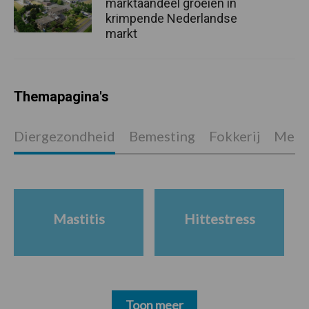
marktaandeel groeien in
krimpende Nederlandse
markt
Themapagina's
Diergezondheid
Bemesting
Fokkerij
Melkv
Mastitis
Hittestress
Toon meer