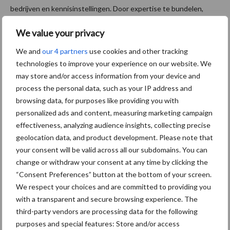
bedrijven en kennisinstellingen. Door expertise te bundelen,
wordt mestverwerking efficiënter en duurzamer. De
We value your privacy
projectpartners zijn: Wetsus, Oosterhof Holman, Humus-Guru,
Agricycling, 3N, Maatschap Broekroelofs, Universität Duisburg
We and
our 4 partners
use cookies and other tracking
Essen, Hochschule Osnabruck, BES GmbH en DLV Advies.
technologies to improve your experience on our website. We
may store and/or access information from your device and
Dankzij deze samenwerking worden de nieuwste
process the personal data, such as your IP address and
wetenschappelijke inzichten en technologische innovaties
browsing data, for purposes like providing you with
vertaald naar praktische toepassingen voor boeren in Nederland
personalized ads and content, measuring marketing campaign
en Duitsland. Dit bevordert de kennisuitwisseling tussen beide
effectiveness, analyzing audience insights, collecting precise
landen en draagt bij aan een toekomstbestendige
geolocation data, and product development. Please note that
landbouwsector.
your consent will be valid across all our subdomains. You can
change or withdraw your consent at any time by clicking the
Over Project ReFarM
“Consent Preferences” button at the bottom of your screen.
We respect your choices and are committed to providing you
with a transparent and secure browsing experience. The
Het project ReFarM wordt uitgevoerd in het kader van het
third-party vendors are processing data for the following
Interreg VI-programma
Deutschland-Nederland
. Het project
purposes and special features: Store and/or access
wordt medegefinancierd door de Europese Unie, het MWIKE