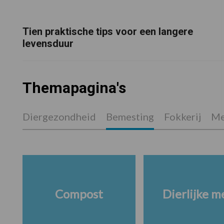
Tien praktische tips voor een langere
levensduur
Themapagina's
Diergezondheid
Bemesting
Fokkerij
Me
Compost
Dierlijke m