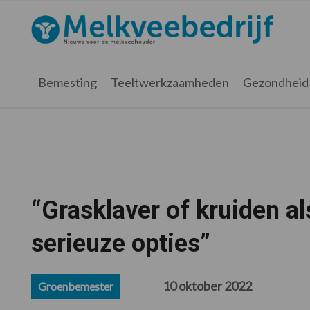
Spring
Door
Spring
Spring
naar
naar
naar
naar
Melkveebedrijf.nl
de
de
de
de
hoofdnavigatie
hoofd
eerste
voettekst
inhoud
sidebar
Bemesting
Teeltwerkzaamheden
Gezondheid
“Grasklaver of kruiden a
serieuze opties”
10 oktober 2022
Groenbemester