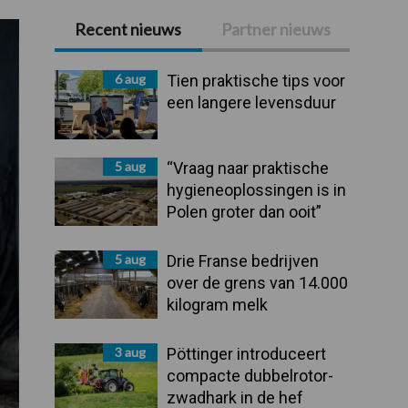
Recent nieuws
Partner nieuws
Primaire
Sidebar
6 aug
Tien praktische tips voor
een langere levensduur
5 aug
“Vraag naar praktische
hygieneoplossingen is in
Polen groter dan ooit”
5 aug
Drie Franse bedrijven
over de grens van 14.000
kilogram melk
3 aug
Pöttinger introduceert
compacte dubbelrotor-
zwadhark in de hef