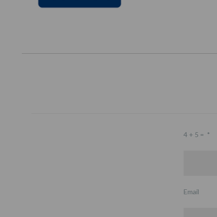
4 + 5 =
*
Email