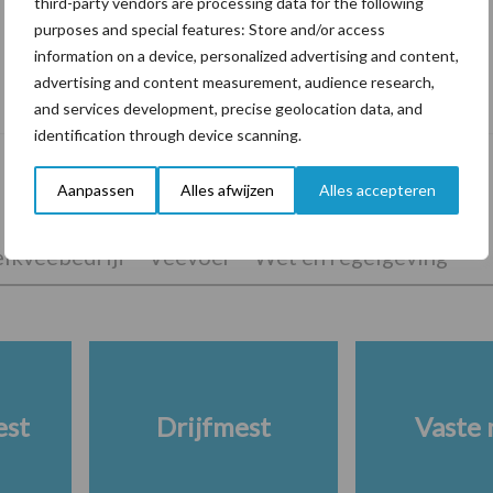
third-party vendors are processing data for the following
purposes and special features: Store and/or access
information on a device, personalized advertising and content,
“Vraag naar praktische
advertising and content measurement, audience research,
hygieneoplossingen is in Polen groter
and services development, precise geolocation data, and
dan ooit”
identification through device scanning.
Aanpassen
Alles afwijzen
Alles accepteren
lkveebedrijf
Veevoer
Wet en regelgeving
est
Drijfmest
Vaste 