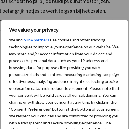
n dat scheelt nogal bij de huidige kunstmestprijzen.
belangrijk netjes te werk te gaan bij het zaaien.
e gebruiken en te zorgen voor een goede zaaitechniek.
We value your privacy
anggewas’ is”, geeft hij als tip mee.
We and
our 4 partners
use cookies and other tracking
technologies to improve your experience on our website. We
may store and/or access information from your device and
process the personal data, such as your IP address and
browsing data, for purposes like providing you with
personalized ads and content, measuring marketing campaign
effectiveness, analyzing audience insights, collecting precise
geolocation data, and product development. Please note that
your consent will be valid across all our subdomains. You can
change or withdraw your consent at any time by clicking the
“Consent Preferences” button at the bottom of your screen.
We respect your choices and are committed to providing you
with a transparent and secure browsing experience. The