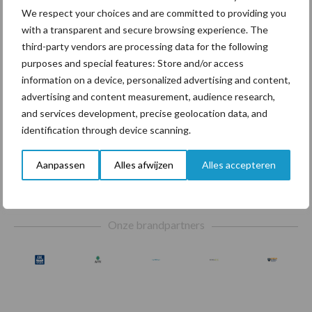
We respect your choices and are committed to providing you
with a transparent and secure browsing experience. The
Compost
Dierlijke mest
third-party vendors are processing data for the following
purposes and special features: Store and/or access
information on a device, personalized advertising and content,
advertising and content measurement, audience research,
and services development, precise geolocation data, and
Toon meer
identification through device scanning.
Aanpassen
Alles afwijzen
Alles accepteren
Footer
Onze brandpartners