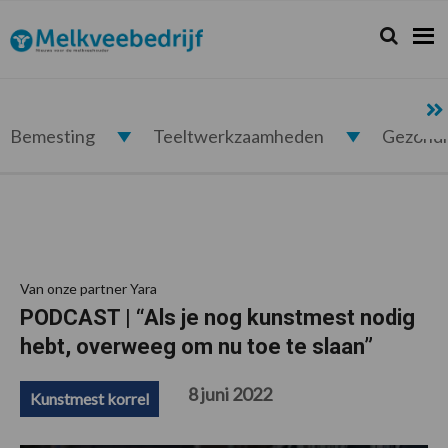
Spring
Door
Spring
Spring
naar
naar
naar
naar
Zoeken...
Zoek
Melkveebedrijf.nl
de
de
de
de
hoofdnavigatie
hoofd
eerste
voettekst
inhoud
sidebar
Bemesting
Teeltwerkzaamheden
Gezond
Van onze partner Yara
PODCAST | “Als je nog kunstmest nodig
hebt, overweeg om nu toe te slaan”
8 juni 2022
Kunstmest korrel