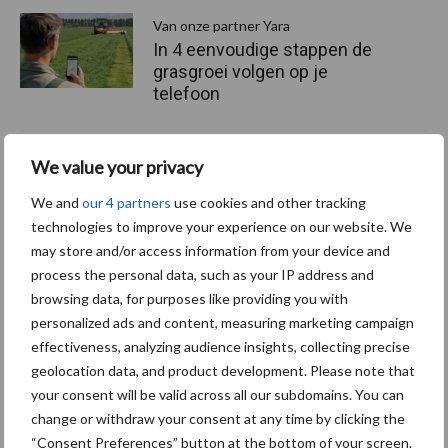
Van onze partner Yara
In 4 eenvoudige stappen de
grasgroei volgen op je
telefoon
Van onze partner Yara
We value your privacy
Hoge prijzen en droogte:
We and
our 4 partners
use cookies and other tracking
hoe kan zwavel helpen bij
technologies to improve your experience on our website. We
de bemesting?
may store and/or access information from your device and
process the personal data, such as your IP address and
browsing data, for purposes like providing you with
Themapagina's
personalized ads and content, measuring marketing campaign
effectiveness, analyzing audience insights, collecting precise
geolocation data, and product development. Please note that
Diergezondheid
Bemesting
Fokkerij
Melkv
your consent will be valid across all our subdomains. You can
change or withdraw your consent at any time by clicking the
“Consent Preferences” button at the bottom of your screen.