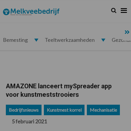
Spring
Door
Spring
Spring
naar
naar
naar
naar
Zoeken...
Zoek
Melkveebedrijf.nl
de
de
de
de
hoofdnavigatie
hoofd
eerste
voettekst
inhoud
sidebar
Bemesting
Teeltwerkzaamheden
Gezond
AMAZONE lanceert mySpreader app
voor kunstmeststrooiers
Bedrijfsnieuws
Kunstmest korrel
Mechanisatie
5 februari 2021