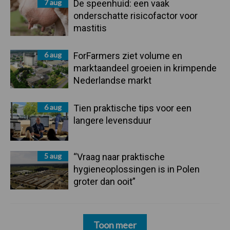
7 aug
De speenhuid: een vaak
onderschatte risicofactor voor
mastitis
6 aug
ForFarmers ziet volume en
marktaandeel groeien in krimpende
Nederlandse markt
6 aug
Tien praktische tips voor een
langere levensduur
5 aug
“Vraag naar praktische
hygieneoplossingen is in Polen
groter dan ooit”
Toon meer