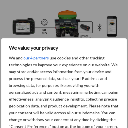
We value your privacy
Alle instelwaarden van de mySpreader applicatie kunnen via een
Bluetooth-adapter naar de AMAZONE-kunstmeststrooier
We and
our 4 partners
use cookies and other tracking
worden overgedragen. Dit bespaart tijd, voorkomt instelfouten
technologies to improve your experience on our website. We
en is erg comfortabel.
may store and/or access information from your device and
Bron:
AMAZONE
process the personal data, such as your IP address and
browsing data, for purposes like providing you with
Aanbevolen voor jou!
personalized ads and content, measuring marketing campaign
effectiveness, analyzing audience insights, collecting precise
Grondstoffenmarkt blijft
geolocation data, and product development. Please note that
grillig: droogte en
your consent will be valid across all our subdomains. You can
geopolitiek houden handel
change or withdraw your consent at any time by clicking the
in de greep
“Consent Preferences” button at the bottom of your screen.