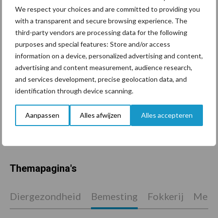
We respect your choices and are committed to providing you
with a transparent and secure browsing experience. The
De speenhuid: een vaak
third-party vendors are processing data for the following
onderschatte risicofactor
purposes and special features: Store and/or access
voor mastitis
information on a device, personalized advertising and content,
advertising and content measurement, audience research,
and services development, precise geolocation data, and
identification through device scanning.
ForFarmers ziet volume en
marktaandeel groeien in
krimpende Nederlandse
Aanpassen
Alles afwijzen
Alles accepteren
markt
Themapagina's
Diergezondheid
Bemesting
Fokkerij
Melkv