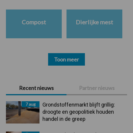
Compost
Dierlijke mest
Toon meer
Primaire
Recent nieuws
Partner nieuws
Sidebar
7 aug
Grondstoffenmarkt blijft grillig:
droogte en geopolitiek houden
handel in de greep