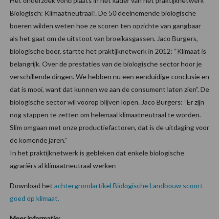
Het onderzoek vond plaats in het kader van het praktijknetwerk
Biologisch: Klimaatneutraal!. De 50 deelnemende biologische
boeren wilden weten hoe ze scoren ten opzichte van gangbaar
als het gaat om de uitstoot van broeikasgassen. Jaco Burgers,
biologische boer, startte het praktijknetwerk in 2012: “Klimaat is
belangrijk. Over de prestaties van de biologische sector hoor je
verschillende dingen. We hebben nu een eenduidige conclusie en
dat is mooi, want dat kunnen we aan de consument laten zien”. De
biologische sector wil voorop blijven lopen. Jaco Burgers: ”Er zijn
nog stappen te zetten om helemaal klimaatneutraal te worden.
Slim omgaan met onze productiefactoren, dat is de uitdaging voor
de komende jaren.”
In het praktijknetwerk is gebleken dat enkele biologische
agrariërs al klimaatneutraal werken
Download het
achtergrondartikel Biologische Landbouw scoort
goed op klimaat.
Meer informatie: