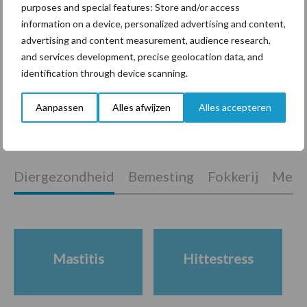
purposes and special features: Store and/or access
information on a device, personalized advertising and content,
Machines en werktuigen
advertising and content measurement, audience research,
gewild doelwit criminelen
and services development, precise geolocation data, and
identification through device scanning.
Aanpassen
Alles afwijzen
Alles accepteren
Themapagina's
Diergezondheid
Bemesting
Fokkerij
Melkv
Mastitis
Hittestress