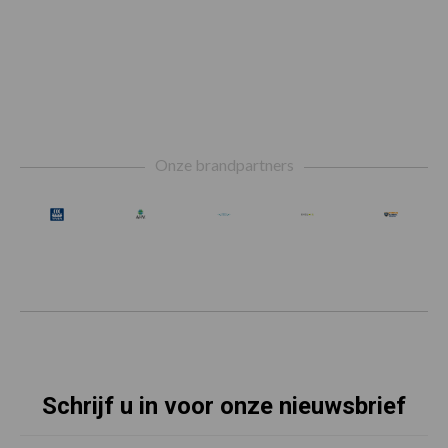
Footer
Onze brandpartners
Schrijf u in voor onze nieuwsbrief