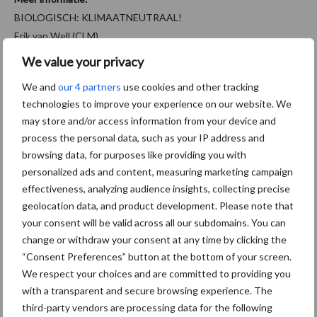
BIOLOGISCH: KLIMAATNEUTRAAL!
Erik van Well (CLM)
E.: evanwell@clm.nl
We value your privacy
T.: 0345 470 756
We and
our 4 partners
use cookies and other tracking
W.:
www.biologisch-klimaatneutraal.nl
technologies to improve your experience on our website. We
Aanbevolen voor jou!
may store and/or access information from your device and
process the personal data, such as your IP address and
browsing data, for purposes like providing you with
Tot 5 ton per wiel om
personalized ads and content, measuring marketing campaign
ondergrondverdichting te
effectiveness, analyzing audience insights, collecting precise
beperken
geolocation data, and product development. Please note that
your consent will be valid across all our subdomains. You can
change or withdraw your consent at any time by clicking the
Jaarverslag 2025 Royal A-
“Consent Preferences” button at the bottom of your screen.
ware: omzet groeit,
We respect your choices and are committed to providing you
nettoresultaat daalt
with a transparent and secure browsing experience. The
third-party vendors are processing data for the following