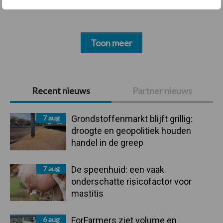
Toon meer
Primaire
Recent nieuws
Partner nieuws
Sidebar
7 aug
Grondstoffenmarkt blijft grillig:
droogte en geopolitiek houden
handel in de greep
7 aug
De speenhuid: een vaak
onderschatte risicofactor voor
mastitis
6 aug
ForFarmers ziet volume en