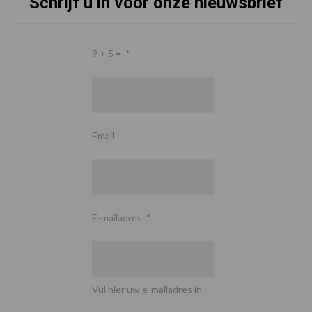
Schrijf u in voor onze nieuwsbrief
9 + 5 =
*
Email
E-mailadres
*
Vul hier uw e-mailadres in