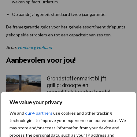
weken op factuurdatum.
Op aandrijvingen zit standaard twee jaar garantie.
De framegarantie geldt voor het gehele assortiment driepunts
gekoppelde strooiers en tot een capaciteit van zes ton.
Bron:
Homburg Holland
Aanbevolen voor jou!
Grondstoffenmarkt blijft
grillig: droogte en
geopolitiek houden handel
in de greep
We value your privacy
We and
our 4 partners
use cookies and other tracking
De speenhuid: een vaak
technologies to improve your experience on our website. We
onderschatte risicofactor
may store and/or access information from your device and
voor mastitis
process the personal data, such as your IP address and