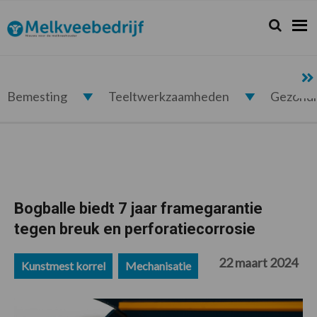
Spring
Door
Spring
Spring
naar
naar
naar
naar
Zoeken...
Zoek
Melkveebedrijf.nl
de
de
de
de
hoofdnavigatie
hoofd
eerste
voettekst
inhoud
sidebar
Bemesting
Teeltwerkzaamheden
Gezond
Bogballe biedt 7 jaar framegarantie
tegen breuk en perforatiecorrosie
22 maart 2024
Kunstmest korrel
Mechanisatie