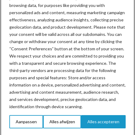
browsing data, for purposes like providing you with
personalized ads and content, measuring marketing campaign
effectiveness, analyzing audience insights, collecting precise
ForFarmers ziet volume en
geolocation data, and product development. Please note that
marktaandeel groeien in
your consent will be valid across all our subdomains. You can
krimpende Nederlandse
change or withdraw your consent at any time by clicking the
markt
“Consent Preferences” button at the bottom of your screen.
We respect your choices and are committed to providing you
with a transparent and secure browsing experience. The
Themapagina's
third-party vendors are processing data for the following
purposes and special features: Store and/or access
information on a device, personalized advertising and content,
Diergezondheid
Bemesting
Fokkerij
Melkv
advertising and content measurement, audience research,
and services development, precise geolocation data, and
identification through device scanning.
Aanpassen
Alles afwijzen
Alles accepteren
Compost
Dierlijke mest