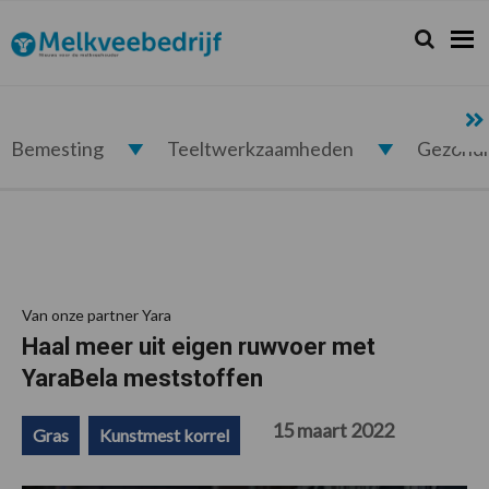
Spring
Door
Spring
Spring
naar
naar
naar
naar
Zoeken...
Zoek
Melkveebedrijf.nl
de
de
de
de
hoofdnavigatie
hoofd
eerste
voettekst
inhoud
sidebar
Bemesting
Teeltwerkzaamheden
Gezond
Van onze partner Yara
Haal meer uit eigen ruwvoer met
YaraBela meststoffen
15 maart 2022
Gras
Kunstmest korrel