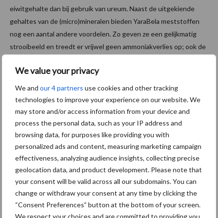
eiwitgehalte dan bij gebruik van ureum. Naast de uitgekiende
gehaltes van de (micro)mineralen bieden YaraBela meststoffen
nog een aantal andere voordelen. Zo geven ze een gelijkmatig
strooibeeld en treedt er vrijwel geen ammoniakverlies op; ook de
uitspoeling is minimaal. YaraBela meststoffen zijn daardoor niet
We value your privacy
alleen goed voor de boer en zijn vee maar ook voor het milieu.
We and
our 4 partners
use cookies and other tracking
De kansen voor uw bedrijf? Lees
hier
meer.
technologies to improve your experience on our website. We
Aanbevolen voor jou!
may store and/or access information from your device and
P
process the personal data, such as your IP address and
S
browsing data, for purposes like providing you with
Van onze partner Yara
personalized ads and content, measuring marketing campaign
Opbrengst mais wordt veel
effectiveness, analyzing audience insights, collecting precise
eerder bepaald dan tot nu
geolocation data, and product development. Please note that
toe gedacht
your consent will be valid across all our subdomains. You can
change or withdraw your consent at any time by clicking the
“Consent Preferences” button at the bottom of your screen.
Van onze partner Yara
We respect your choices and are committed to providing you