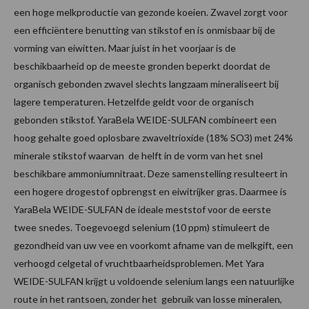
een hoge melkproductie van gezonde koeien. Zwavel zorgt voor
een efficiëntere benutting van stikstof en is onmisbaar bij de
vorming van eiwitten. Maar juist in het voorjaar is de
beschikbaarheid op de meeste gronden beperkt doordat de
organisch gebonden zwavel slechts langzaam mineraliseert bij
lagere temperaturen. Hetzelfde geldt voor de organisch
gebonden stikstof. YaraBela WEIDE-SULFAN combineert een
hoog gehalte goed oplosbare zwaveltrioxide (18% SO3) met 24%
minerale stikstof waarvan de helft in de vorm van het snel
beschikbare ammoniumnitraat. Deze samenstelling resulteert in
een hogere drogestof opbrengst en eiwitrijker gras. Daarmee is
YaraBela WEIDE-SULFAN de ideale meststof voor de eerste
twee snedes. Toegevoegd selenium (10 ppm) stimuleert de
gezondheid van uw vee en voorkomt afname van de melkgift, een
verhoogd celgetal of vruchtbaarheidsproblemen. Met Yara
WEIDE-SULFAN krijgt u voldoende selenium langs een natuurlijke
route in het rantsoen, zonder het gebruik van losse mineralen,