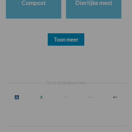
Compost
Dierlijke mest
Toon meer
Footer
Onze brandpartners