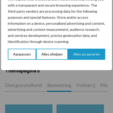
In 4 eenvoudige stappen de
with a transparent and secure browsing experience. The
grasgroei volgen op je
third-party vendors are processing data for the following
telefoon
purposes and special features: Store and/or access
information on a device, personalized advertising and content,
advertising and content measurement, audience research,
Van onze partner Yara
and services development, precise geolocation data, and
Hoge prijzen en droogte:
identification through device scanning.
hoe kan zwavel helpen bij
de bemesting?
Aanpassen
Alles afwijzen
Alles accepteren
Themapagina's
Diergezondheid
Bemesting
Fokkerij
Melkv