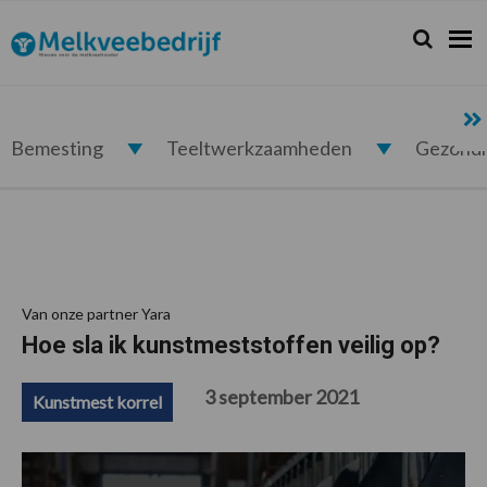
Spring
Door
Spring
Spring
naar
naar
naar
naar
Zoeken...
Zoek
Melkveebedrijf.nl
de
de
de
de
hoofdnavigatie
hoofd
eerste
voettekst
inhoud
sidebar
Bemesting
Teeltwerkzaamheden
Gezond
Van onze partner Yara
Hoe sla ik kunstmeststoffen veilig op?
3 september 2021
Kunstmest korrel