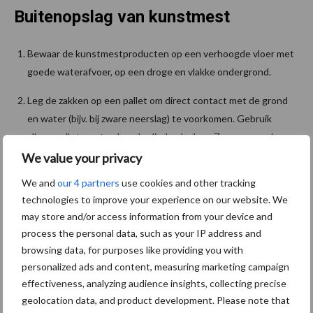
Buitenopslag van kunstmest
Bewaar de kunstmestproducten op een verhoogde vloer met
goede waterafvoer, op een droge en vlakke ondergrond.
Leg de zakken op een pallet om direct contact met de grond
en water (bijv. bij zware neerslag) te voorkomen. Gebruik
alleen pallets met onbeschadigde planken. Ze mogen ook
geen splinters en spijkers bevatten.
We value your privacy
We and
our 4 partners
use cookies and other tracking
Stapels mogen niet scheef gaan hangen. Gebeurt dat toch,
technologies to improve your experience on our website. We
stapel ze dan opnieuw.
may store and/or access information from your device and
Leg voor het aanbrengen van folie eerst een laag lege pallets
process the personal data, such as your IP address and
op de stapel om kwaliteitsvermindering van het
browsing data, for purposes like providing you with
personalized ads and content, measuring marketing campaign
kunstmestproduct door de warmte te voorkomen (zoals door
effectiveness, analyzing audience insights, collecting precise
de fabrikant/leverancier wordt geadviseerd).
geolocation data, and product development. Please note that