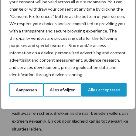
Indien er geen palletstellingen beschikbaar zijn, mogen
your consent will be valid across all our subdomains. You can
sommige pallets op elkaar worden gestapeld.
change or withdraw your consent at any time by clicking the
“Consent Preferences” button at the bottom of your screen.
Dek stapels af met folie om de zakken tegen vuil te
We respect your choices and are committed to providing you
beschermen. Bevestig de folie aan de onderste laag van de
with a transparent and secure browsing experience. The
stapel om beschadiging door wrijving te voorkomen.
third-party vendors are processing data for the following
purposes and special features: Store and/or access
Wees voorzichtig bij het om- en afwikkelen van de folie en doe
information on a device, personalized advertising and content,
dit bij voorkeur bij goede weersomstandigheden.
advertising and content measurement, audience research,
and services development, precise geolocation data, and
Controleer altijd eerst de stabiliteit van de stapel voordat u de
identification through device scanning.
folie losmaakt. Er kan algengroei op de folie plaatsvinden.
Hierdoor wordt de folie glad. Dit kan tot gevaarlijke situaties
Aanpassen
Alles afwijzen
Alles accepteren
leiden.
Bij koud weer kan de folie bedekt zijn met een laagje ijs. Dit is
vaak zwaar en scherp. Brokken ijs die naar beneden vallen, zijn
extreem gevaarlijk. En ook door gladheid kan ijs tot gevaarlijke
situaties leiden.