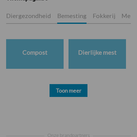
Diergezondheid
Bemesting
Fokkerij
Melkv
Compost
Dierlijke mest
Toon meer
Footer
Onze brandpartners