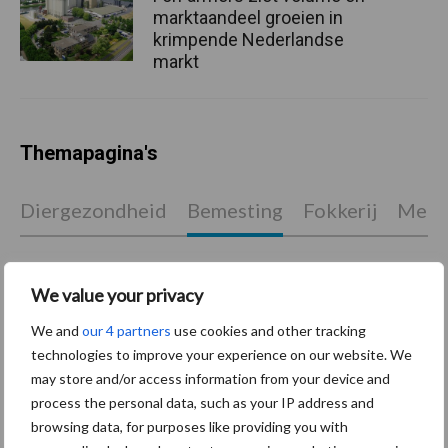
marktaandeel groeien in
krimpende Nederlandse
markt
Themapagina's
Diergezondheid
Bemesting
Fokkerij
Melkv
We value your privacy
Compost
Dierlijke mest
We and
our 4 partners
use cookies and other tracking
technologies to improve your experience on our website. We
may store and/or access information from your device and
process the personal data, such as your IP address and
browsing data, for purposes like providing you with