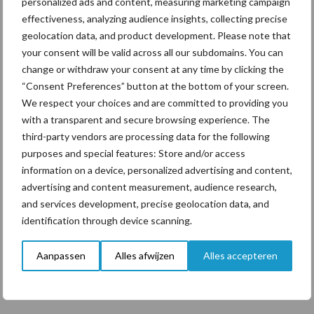
personalized ads and content, measuring marketing campaign
Toon meer
effectiveness, analyzing audience insights, collecting precise
geolocation data, and product development. Please note that
your consent will be valid across all our subdomains. You can
Primaire
change or withdraw your consent at any time by clicking the
Recent nieuws
Partner nieuws
“Consent Preferences” button at the bottom of your screen.
Sidebar
We respect your choices and are committed to providing you
7 aug
Grondstoffenmarkt blijft grillig:
with a transparent and secure browsing experience. The
droogte en geopolitiek houden
third-party vendors are processing data for the following
handel in de greep
purposes and special features: Store and/or access
information on a device, personalized advertising and content,
7 aug
De speenhuid: een vaak
advertising and content measurement, audience research,
onderschatte risicofactor voor
and services development, precise geolocation data, and
mastitis
identification through device scanning.
6 aug
ForFarmers ziet volume en
Aanpassen
Alles afwijzen
Alles accepteren
marktaandeel groeien in krimpende
Nederlandse markt