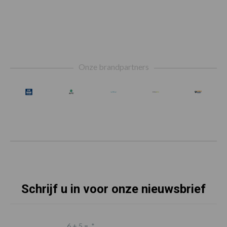
Footer
Onze brandpartners
Schrijf u in voor onze nieuwsbrief
6 + 5 =
*