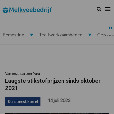
Spring
Door
Spring
Spring
naar
naar
naar
naar
Zoeken...
Zoek
Melkveebedrijf.nl
de
de
de
de
hoofdnavigatie
hoofd
eerste
voettekst
inhoud
sidebar
Bemesting
Teeltwerkzaamheden
Gezond
Van onze partner Yara
Laagste stikstofprijzen sinds oktober
2021
11 juli 2023
Kunstmest korrel