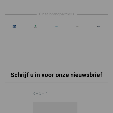
Footer
Onze brandpartners
Schrijf u in voor onze nieuwsbrief
6 + 1 =
*