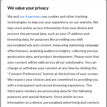
Aanbevolen voor jou!
P
We value your privacy
S
Van onze partner Yara
We and
our 4 partners
use cookies and other tracking
Opbrengst mais wordt veel
technologies to improve your experience on our website. We
eerder bepaald dan tot nu
may store and/or access information from your device and
toe gedacht
process the personal data, such as your IP address and
browsing data, for purposes like providing you with
personalized ads and content, measuring marketing campaign
Van onze partner Yara
effectiveness, analyzing audience insights, collecting precise
In 4 eenvoudige stappen de
geolocation data, and product development. Please note that
grasgroei volgen op je
your consent will be valid across all our subdomains. You can
telefoon
change or withdraw your consent at any time by clicking the
“Consent Preferences” button at the bottom of your screen.
We respect your choices and are committed to providing you
Van onze partner Yara
with a transparent and secure browsing experience. The
Hoge prijzen en droogte:
third-party vendors are processing data for the following
hoe kan zwavel helpen bij
purposes and special features: Store and/or access
de bemesting?
information on a device, personalized advertising and content,