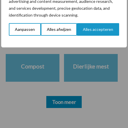
advertising and content measurement, audience research,
and services development, precise geolocation data, and
Themapagina's
identification through device scanning.
Aanpassen
Alles afwijzen
Alles accepteren
Diergezondheid
Bemesting
Fokkerij
Melkv
Compost
Dierlijke mest
Toon meer