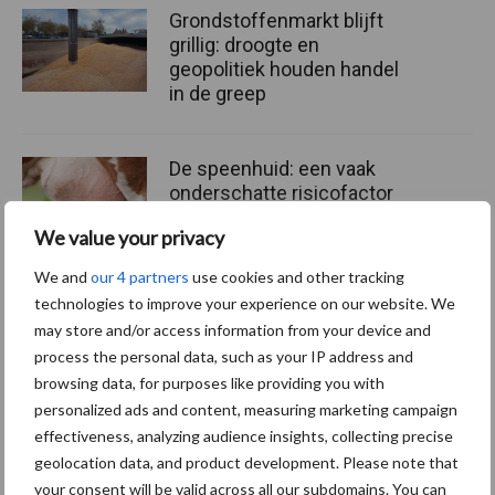
Grondstoffenmarkt blijft
grillig: droogte en
geopolitiek houden handel
in de greep
De speenhuid: een vaak
onderschatte risicofactor
voor mastitis
We value your privacy
We and
our 4 partners
use cookies and other tracking
technologies to improve your experience on our website. We
ForFarmers ziet volume en
may store and/or access information from your device and
marktaandeel groeien in
process the personal data, such as your IP address and
krimpende Nederlandse
browsing data, for purposes like providing you with
markt
personalized ads and content, measuring marketing campaign
effectiveness, analyzing audience insights, collecting precise
geolocation data, and product development. Please note that
Themapagina's
your consent will be valid across all our subdomains. You can