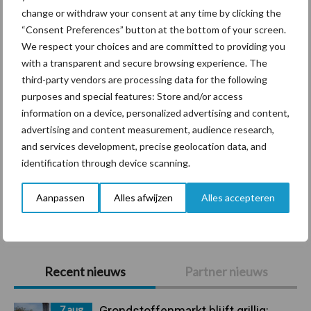
change or withdraw your consent at any time by clicking the
“Consent Preferences” button at the bottom of your screen.
Diergezondheid
Bemesting
Fokkerij
Melkv
We respect your choices and are committed to providing you
with a transparent and secure browsing experience. The
third-party vendors are processing data for the following
purposes and special features: Store and/or access
information on a device, personalized advertising and content,
Mastitis
Hittestress
advertising and content measurement, audience research,
and services development, precise geolocation data, and
identification through device scanning.
Aanpassen
Alles afwijzen
Alles accepteren
Toon meer
Primaire
Recent nieuws
Partner nieuws
Sidebar
7 aug
Grondstoffenmarkt blijft grillig: