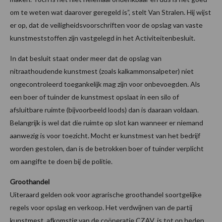
om te weten wat daarover geregeld is”, stelt Van Stralen. Hij wijst
er op, dat de veiligheidsvoorschriften voor de opslag van vaste
kunstmeststoffen zijn vastgelegd in het Activiteitenbesluit.
In dat besluit staat onder meer dat de opslag van
nitraathoudende kunstmest (zoals kalkammonsalpeter) niet
ongecontroleerd toegankelijk mag zijn voor onbevoegden. Als
een boer of tuinder de kunstmest opslaat in een silo of
afsluitbare ruimte (bijvoorbeeld loods) dan is daaraan voldaan.
Belangrijk is wel dat die ruimte op slot kan wanneer er niemand
aanwezig is voor toezicht. Mocht er kunstmest van het bedrijf
worden gestolen, dan is de betrokken boer of tuinder verplicht
om aangifte te doen bij de politie.
Groothandel
Uiteraard gelden ook voor agrarische groothandel soortgelijke
regels voor opslag en verkoop. Het verdwijnen van de partij
kunstmest, afkomstig van de coöperatie CZAV, is tot op heden