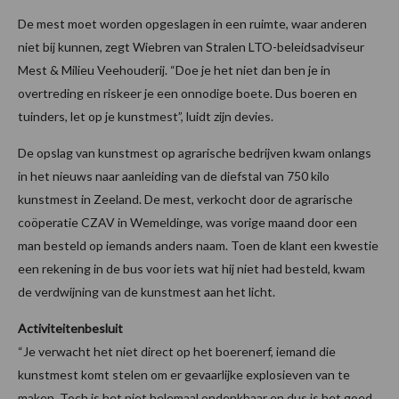
De mest moet worden opgeslagen in een ruimte, waar anderen
niet bij kunnen, zegt Wiebren van Stralen LTO-beleidsadviseur
Mest & Milieu Veehouderij. “Doe je het niet dan ben je in
overtreding en riskeer je een onnodige boete. Dus boeren en
tuinders, let op je kunstmest”, luidt zijn devies.
De opslag van kunstmest op agrarische bedrijven kwam onlangs
in het nieuws naar aanleiding van de diefstal van 750 kilo
kunstmest in Zeeland. De mest, verkocht door de agrarische
coöperatie CZAV in Wemeldinge, was vorige maand door een
man besteld op iemands anders naam. Toen de klant een kwestie
een rekening in de bus voor iets wat hij niet had besteld, kwam
de verdwijning van de kunstmest aan het licht.
Activiteitenbesluit
“Je verwacht het niet direct op het boerenerf, iemand die
kunstmest komt stelen om er gevaarlijke explosieven van te
maken. Toch is het niet helemaal ondenkbaar en dus is het goed