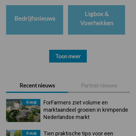
Ligbox &
Bedrijfsnieuws
Voerhekken
Toon meer
Primaire
Recent nieuws
Partner nieuws
Sidebar
6 aug
ForFarmers ziet volume en
marktaandeel groeien in krimpende
Nederlandse markt
6 aug
Tien praktische tips voor een