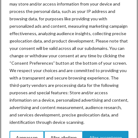
may store and/or access information from your device and
miljoen liter. Dat water zal hoofdzakelijk gebruikt worden voor de
process the personal data, such as your IP address and
landbouwbedrijven in de buurt.
browsing data, for purposes like providing you with
personalized ads and content, measuring marketing campaign
Ook Reynaers Aluminium uit Duffel gaat zijn bufferbekken
effectiveness, analyzing audience insights, collecting precise
verbinden met die van 2 glastuinbouwbedrijven, samen goed voor
geolocation data, and product development. Please note that
een capaciteit van meer dan 100.000 kubieke meter. De bekkens
your consent will be valid across all our subdomains. You can
worden uitgerust met sensoren en een waterdashboard
change or withdraw your consent at any time by clicking the
waardoor minder regen naar de beek zal vloeien op
“Consent Preferences” button at the bottom of your screen.
piekmomenten.
We respect your choices and are committed to providing you
with a transparent and secure browsing experience. The
Bron: Vilt
third-party vendors are processing data for the following
Aanbevolen voor jou!
purposes and special features: Store and/or access
information on a device, personalized advertising and content,
advertising and content measurement, audience research,
ForFarmers ziet volume en
and services development, precise geolocation data, and
marktaandeel groeien in
identification through device scanning.
krimpende Nederlandse
markt
Aanpassen
Alles afwijzen
Alles accepteren