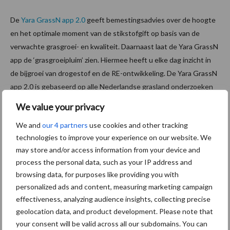
De
Yara GrassN app 2.0
geeft bemestingsadvies over de hoogte
en het optimale moment van de stikstofgift op basis van de
verwachte grasgroei- en kwaliteit. Daarnaast laat de Yara GrassN
app de ‘grasgroeipluim’ zien. Hiermee heeft u elke dag inzicht in
de bijgroei van drogestof en de RE-ontwikkeling. De Yara GrassN
app 2.0 is gebaseerd op alle Nederlandse grasland onderzoeken
sinds WOII. 60.000 datapunten gecombineerd met
machine
We value your privacy
learning
zorgen voor een robuust model dat de melkveehouder
We and
our 4 partners
use cookies and other tracking
helpt in de ondersteuning van beslissingen rondom
technologies to improve your experience on our website. We
graslandbeheer.
may store and/or access information from your device and
process the personal data, such as your IP address and
Yara GrassN app 2.0
browsing data, for purposes like providing you with
Aanbevolen voor jou!
P
personalized ads and content, measuring marketing campaign
effectiveness, analyzing audience insights, collecting precise
S
geolocation data, and product development. Please note that
Van onze partner Yara
your consent will be valid across all our subdomains. You can
Opbrengst mais wordt veel