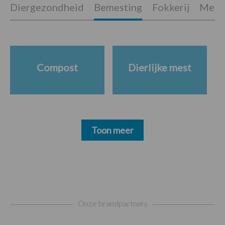
Diergezondheid
Bemesting
Fokkerij
Melkv
Compost
Dierlijke mest
Toon meer
Footer
Onze brandpartners