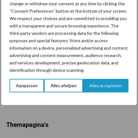
change or withdraw your consent at any time by clicking the
eerder bepaald dan tot nu
“Consent Preferences” button at the bottom of your screen.
toe gedacht
We respect your choices and are committed to providing you
with a transparent and secure browsing experience. The
third-party vendors are processing data for the following
Van onze partner Yara
In 4 eenvoudige stappen de
purposes and special features: Store and/or access
grasgroei volgen op je
information on a device, personalized advertising and content,
telefoon
advertising and content measurement, audience research,
and services development, precise geolocation data, and
identification through device scanning.
Van onze partner Yara
Hoge prijzen en droogte:
Aanpassen
Alles afwijzen
Alles accepteren
hoe kan zwavel helpen bij
de bemesting?
Themapagina's