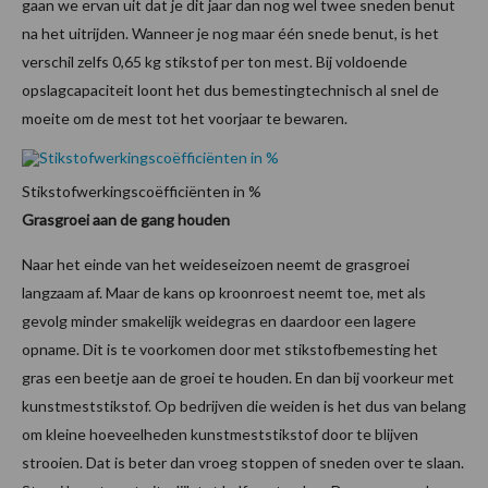
gaan we ervan uit dat je dit jaar dan nog wel twee sneden benut
na het uitrijden. Wanneer je nog maar één snede benut, is het
verschil zelfs 0,65 kg stikstof per ton mest. Bij voldoende
opslagcapaciteit loont het dus bemestingtechnisch al snel de
moeite om de mest tot het voorjaar te bewaren.
Stikstofwerkingscoëfficiënten in %
Grasgroei aan de gang houden
Naar het einde van het weideseizoen neemt de grasgroei
langzaam af. Maar de kans op kroonroest neemt toe, met als
gevolg minder smakelijk weidegras en daardoor een lagere
opname. Dit is te voorkomen door met stikstofbemesting het
gras een beetje aan de groei te houden. En dan bij voorkeur met
kunstmeststikstof. Op bedrijven die weiden is het dus van belang
om kleine hoeveelheden kunstmeststikstof door te blijven
strooien. Dat is beter dan vroeg stoppen of sneden over te slaan.