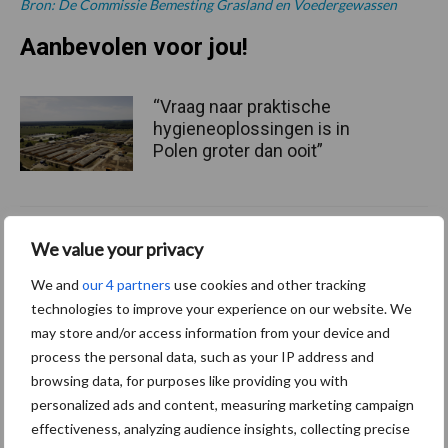
Bron: De Commissie Bemesting Grasland en Voedergewassen
Aanbevolen voor jou!
“Vraag naar praktische
hygieneoplossingen is in
Polen groter dan ooit”
Drie Franse bedrijven over
We value your privacy
de grens van 14.000
kilogram melk
We and
our 4 partners
use cookies and other tracking
technologies to improve your experience on our website. We
may store and/or access information from your device and
process the personal data, such as your IP address and
Pöttinger introduceert
browsing data, for purposes like providing you with
compacte dubbelrotor-
personalized ads and content, measuring marketing campaign
zwadhark in de hef
effectiveness, analyzing audience insights, collecting precise