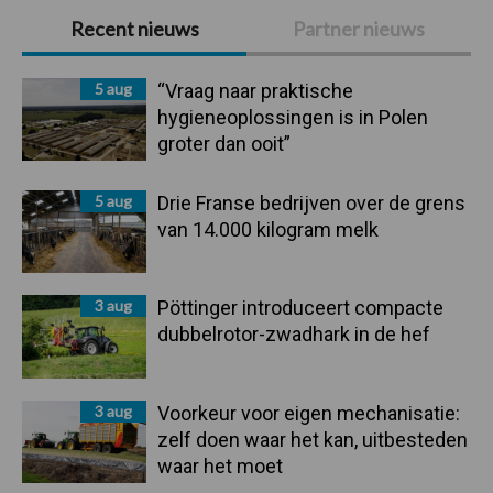
Primaire
Recent nieuws
Partner nieuws
Sidebar
5 aug
“Vraag naar praktische
hygieneoplossingen is in Polen
groter dan ooit”
5 aug
Drie Franse bedrijven over de grens
van 14.000 kilogram melk
3 aug
Pöttinger introduceert compacte
dubbelrotor-zwadhark in de hef
3 aug
Voorkeur voor eigen mechanisatie:
zelf doen waar het kan, uitbesteden
waar het moet