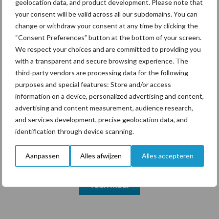
geolocation data, and product development. Please note that
your consent will be valid across all our subdomains. You can
change or withdraw your consent at any time by clicking the
Themapagina's
“Consent Preferences” button at the bottom of your screen.
We respect your choices and are committed to providing you
with a transparent and secure browsing experience. The
Diergezondheid
Bemesting
Fokkerij
Melkv
third-party vendors are processing data for the following
purposes and special features: Store and/or access
information on a device, personalized advertising and content,
advertising and content measurement, audience research,
and services development, precise geolocation data, and
Compost
Dierlijke mest
identification through device scanning.
Aanpassen
Alles afwijzen
Alles accepteren
Toon meer