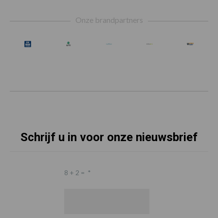
Footer
Onze brandpartners
Schrijf u in voor onze nieuwsbrief
8 + 2 =
*