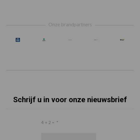
Footer
Onze brandpartners
Schrijf u in voor onze nieuwsbrief
4 + 2 =
*