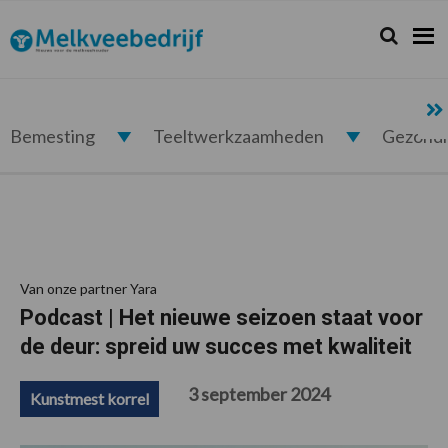
Spring
Door
Spring
Spring
naar
naar
naar
naar
Zoeken...
Zoek
Melkveebedrijf.nl
de
de
de
de
hoofdnavigatie
hoofd
eerste
voettekst
inhoud
sidebar
Bemesting
Teeltwerkzaamheden
Gezond
Van onze partner Yara
Podcast | Het nieuwe seizoen staat voor
de deur: spreid uw succes met kwaliteit
3 september 2024
Kunstmest korrel