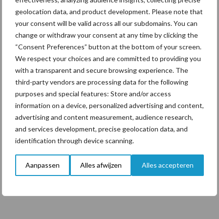
geolocation data, and product development. Please note that
your consent will be valid across all our subdomains. You can
change or withdraw your consent at any time by clicking the
Themapagina's
“Consent Preferences” button at the bottom of your screen.
We respect your choices and are committed to providing you
Diergezondheid
Bemesting
Fokkerij
Melkv
with a transparent and secure browsing experience. The
third-party vendors are processing data for the following
purposes and special features: Store and/or access
information on a device, personalized advertising and content,
advertising and content measurement, audience research,
Compost
Dierlijke mest
and services development, precise geolocation data, and
identification through device scanning.
Aanpassen
Alles afwijzen
Alles accepteren
Toon meer