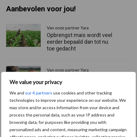
Aanbevolen voor jou!
P
S
Van onze partner Yara
Opbrengst mais wordt veel
eerder bepaald dan tot nu
toe gedacht
Van onze partner Yara
In 4 eenvoudige stappen de
We value your privacy
grasgroei volgen op je
telefoon
We and
our 4 partners
use cookies and other tracking
technologies to improve your experience on our website. We
may store and/or access information from your device and
Van onze partner Yara
process the personal data, such as your IP address and
Hoge prijzen en droogte:
browsing data, for purposes like providing you with
hoe kan zwavel helpen bij
personalized ads and content, measuring marketing campaign
de bemesting?
effectiveness, analyzing audience insights, collecting precise