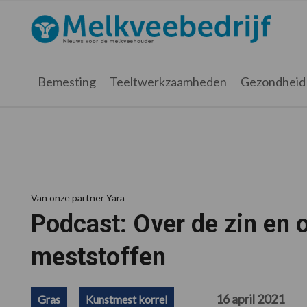
Spring
Door
Spring
Spring
naar
naar
naar
naar
Melkveebedrijf.nl
de
de
de
de
hoofdnavigatie
hoofd
eerste
voettekst
inhoud
sidebar
Bemesting
Teeltwerkzaamheden
Gezondheid
Van onze partner Yara
Podcast: Over de zin en 
meststoffen
16 april 2021
Gras
Kunstmest korrel