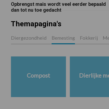
Opbrengst mais wordt veel eerder bepaald
dan tot nu toe gedacht
Themapagina's
Diergezondheid
Bemesting
Fokkerij
Me
Compost
Dierlijke m