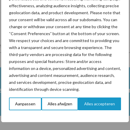
In 4 eenvoudige stappen de grasgroei
effectiveness, analyzing audience insights, collecting precise
volgen op je telefoon
geolocation data, and product development. Please note that
your consent will be valid across all our subdomains. You can
change or withdraw your consent at any time by clicking the
“Consent Preferences” button at the bottom of your screen.
We respect your choices and are committed to providing you
lkveebedrijf
Veevoer
Wet en regelgeving
with a transparent and secure browsing experience. The
third-party vendors are processing data for the following
purposes and special features: Store and/or access
information on a device, personalized advertising and content,
advertising and content measurement, audience research,
and services development, precise geolocation data, and
est
Drijfmest
Vaste 
identification through device scanning.
Aanpassen
Alles afwijzen
Alles accepteren