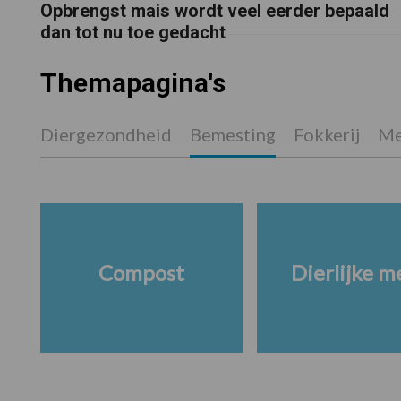
Opbrengst mais wordt veel eerder bepaald
dan tot nu toe gedacht
Themapagina's
Diergezondheid
Bemesting
Fokkerij
Me
Compost
Dierlijke m