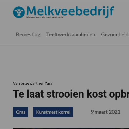
Spring
Door
Spring
Spring
naar
naar
naar
naar
Melkveebedrijf.nl
de
de
de
de
hoofdnavigatie
hoofd
eerste
voettekst
inhoud
sidebar
Bemesting
Teeltwerkzaamheden
Gezondheid
Van onze partner Yara
Te laat strooien kost opb
9 maart 2021
Gras
Kunstmest korrel