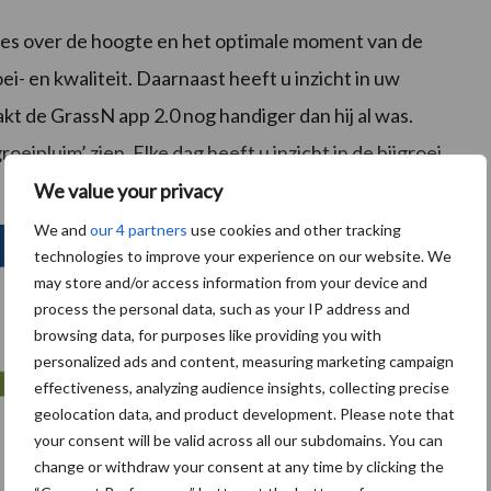
es over de hoogte en het optimale moment van de
ei- en kwaliteit. Daarnaast heeft u inzicht in uw
akt de GrassN app 2.0 nog handiger dan hij al was.
oeipluim’ zien. Elke dag heeft u inzicht in de bijgroei
We value your privacy
We and
our 4 partners
use cookies and other tracking
technologies to improve your experience on our website. We
may store and/or access information from your device and
process the personal data, such as your IP address and
browsing data, for purposes like providing you with
personalized ads and content, measuring marketing campaign
effectiveness, analyzing audience insights, collecting precise
geolocation data, and product development. Please note that
your consent will be valid across all our subdomains. You can
change or withdraw your consent at any time by clicking the