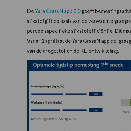
De
Yara GrassN app 2.0
geeft bemestingsadvi
stikstofgift op basis van de verwachte grasgro
perceelsspecifieke stikstofefficiëntie. Dit ma
Vanaf 1 april laat de Yara GrassN app de ‘grasgr
van de drogestof en de RE-ontwikkeling.