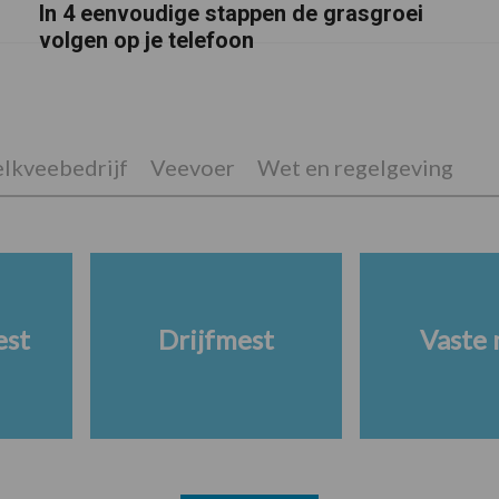
In 4 eenvoudige stappen de grasgroei
volgen op je telefoon
lkveebedrijf
Veevoer
Wet en regelgeving
est
Drijfmest
Vaste 