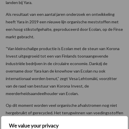
landen bij Yara.
Als resultaat van een aantal jaren onderzoek en ontwikkeling
heeft Yara in 2019 een nieuwe lijn organische meststoffen met
een hoog stikstofgehalte, geproduceerd door Ecolan, op de Finse
markt gebracht.
“Van kleinschalige productie is Ecolan met de steun van Korona
Invest uitgegroeid tot een van Finlands toonaangevende
industriële bedrijven in de circulaire economie. Dankzij de
overname door Yara kan de knowhow van Ecolan nu ook
internationaal worden benut,” zegt Vesa Lehtomäki, voorzitter
van de raad van bestuur van Korona Invest, de
meerderheidsaandeelhouder van Ecolan.
Op dit moment worden veel organische afvalstromen nog niet
hergebruikt of gerecycled. Het terugwinnen van voedingsstoffen
uit afvalstromen en deze terugbrengen in de landbouwproductie
We value your privacy
draagt bij aan een circulaire economie en vermindert het verlies