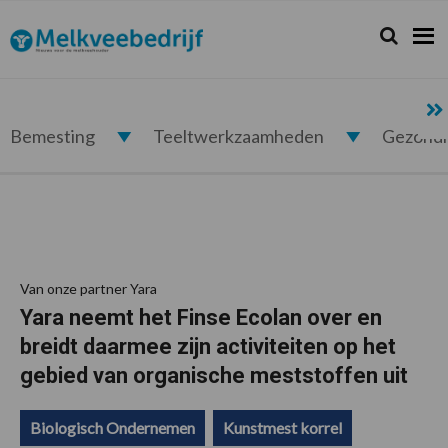
Spring
Door
Spring
Spring
naar
naar
naar
naar
Zoeken...
Zoek
Melkveebedrijf.nl
de
de
de
de
hoofdnavigatie
hoofd
eerste
voettekst
inhoud
sidebar
Bemesting
Teeltwerkzaamheden
Gezond
Van onze partner Yara
Yara neemt het Finse Ecolan over en
breidt daarmee zijn activiteiten op het
gebied van organische meststoffen uit
Biologisch Ondernemen
Kunstmest korrel