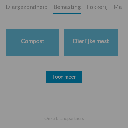
Diergezondheid
Bemesting
Fokkerij
Melkv
Compost
Dierlijke mest
Toon meer
Footer
Onze brandpartners