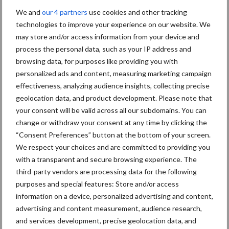
aan voedingsstoffen. De Europese Green Deal moedigt het
We and
our 4 partners
use cookies and other tracking
technologies to improve your experience on our website. We
opschalen en bevorderen van circulaire bedrijfsmodellen aan en
may store and/or access information from your device and
vergroot het aandeel landbouwgrond in de Europese Unie dat
process the personal data, such as your IP address and
voor biologische landbouw wordt ingezet.
browsing data, for purposes like providing you with
De circulaire economie speelt een belangrijke rol bij een
personalized ads and content, measuring marketing campaign
efficiënter gebruik van voedingsstoffen, een van de
effectiveness, analyzing audience insights, collecting precise
geolocation data, and product development. Please note that
kernexpertisegebieden van Yara. Door onze strategische
your consent will be valid across all our subdomains. You can
partnerschappen met afvalbeheer- en voedselbedrijven, en door
change or withdraw your consent at any time by clicking the
onze kennis over gewasvoeding te benutten, werkt Yara aan het
“Consent Preferences” button at the bottom of your screen.
vinden van optimale manieren om voedingsstoffen te recyclen
We respect your choices and are committed to providing you
die anders als afval zouden eindigen, en deze vervolgens te
with a transparent and secure browsing experience. The
verwerken tot organische meststoffen.
third-party vendors are processing data for the following
purposes and special features: Store and/or access
Aanbevolen voor jou!
P
information on a device, personalized advertising and content,
S
advertising and content measurement, audience research,
Van onze partner Yara
and services development, precise geolocation data, and