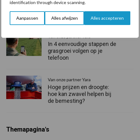
Opbrengst mais wordt veel
identification through device scanning.
eerder bepaald dan tot nu
toe gedacht
Aanpassen
Alles afwijzen
Alles accepteren
Van onze partner Yara
In 4 eenvoudige stappen de
grasgroei volgen op je
telefoon
Van onze partner Yara
Hoge prijzen en droogte:
hoe kan zwavel helpen bij
de bemesting?
Themapagina's