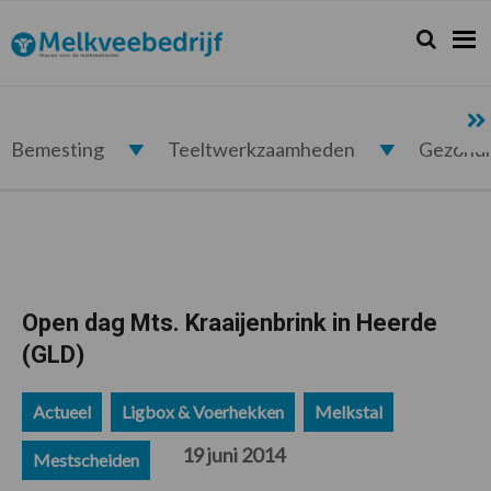
Spring
Door
Spring
Spring
naar
naar
naar
naar
Zoeken...
Zoek
Melkveebedrijf.nl
de
de
de
de
hoofdnavigatie
hoofd
eerste
voettekst
inhoud
sidebar
Bemesting
Teeltwerkzaamheden
Gezond
Open dag Mts. Kraaijenbrink in Heerde
(GLD)
Actueel
Ligbox & Voerhekken
Melkstal
19 juni 2014
Mestscheiden