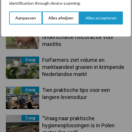
identification through device scanning.
droogte en geopolitiek houden
handel in de greep
Aanpassen
Alles afwijzen
Alles accepteren
7 aug
De speenhuid: een vaak
onderschatte risicofactor voor
mastitis
6 aug
ForFarmers ziet volume en
marktaandeel groeien in krimpende
Nederlandse markt
6 aug
Tien praktische tips voor een
langere levensduur
5 aug
“Vraag naar praktische
hygieneoplossingen is in Polen