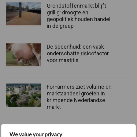
Grondstoffenmarkt blijft
grillig: droogte en
geopolitiek houden handel
in de greep
De speenhuid: een vaak
onderschatte risicofactor
voor mastitis
ForFarmers ziet volume en
marktaandeel groeien in
krimpende Nederlandse
markt
We value your privacy
Themapagina's