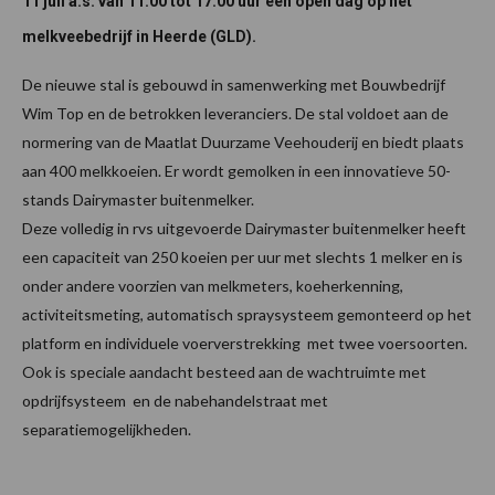
11 juli a.s. van 11:00 tot 17:00 uur een open dag op het
melkveebedrijf in Heerde (GLD).
De nieuwe stal is gebouwd in samenwerking met Bouwbedrijf
Wim Top en de betrokken leveranciers. De stal voldoet aan de
normering van de Maatlat Duurzame Veehouderij en biedt plaats
aan 400 melkkoeien. Er wordt gemolken in een innovatieve 50-
stands Dairymaster buitenmelker.
Deze volledig in rvs uitgevoerde Dairymaster buitenmelker heeft
een capaciteit van 250 koeien per uur met slechts 1 melker en is
onder andere voorzien van melkmeters, koeherkenning,
activiteitsmeting, automatisch spraysysteem gemonteerd op het
platform en individuele voerverstrekking met twee voersoorten.
Ook is speciale aandacht besteed aan de wachtruimte met
opdrijfsysteem en de nabehandelstraat met
separatiemogelijkheden.