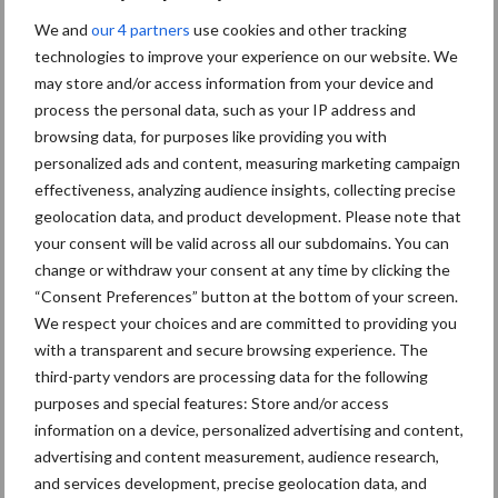
We and
our 4 partners
use cookies and other tracking
Diergezondheid
Bemesting
Fokkerij
Melkv
technologies to improve your experience on our website. We
may store and/or access information from your device and
process the personal data, such as your IP address and
browsing data, for purposes like providing you with
personalized ads and content, measuring marketing campaign
Mastitis
Hittestress
effectiveness, analyzing audience insights, collecting precise
geolocation data, and product development. Please note that
your consent will be valid across all our subdomains. You can
change or withdraw your consent at any time by clicking the
“Consent Preferences” button at the bottom of your screen.
We respect your choices and are committed to providing you
Toon meer
with a transparent and secure browsing experience. The
third-party vendors are processing data for the following
purposes and special features: Store and/or access
Primaire
information on a device, personalized advertising and content,
Recent nieuws
Partner nieuws
advertising and content measurement, audience research,
Sidebar
and services development, precise geolocation data, and
7 aug
Grondstoffenmarkt blijft grillig: