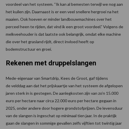
voordeel van het systeem. “Ik kan al bemesten terwijl we nog aan
het kuilen zijn. Daarnaast is er een veel snellere hergroei na het
maaien. Ook hoeven er minder landbouwmachines over het
perceel heen te rijden, dat vind ik een groot voordeel.” Volgens de
melkveehouder is dat laatste ook belangrijk, omdat elke machine
die over het grasland rijdt, direct invloed heeft op
bodemstructuur en groei.
Rekenen met druppelslangen
Mede-eigenaar van Smartdrip, Kees de Groot, gaf tijdens
de velddag aan dat het prijskaartje van het systeem de afgelopen
jaren sterk in is gestegen. De aanlegkosten zijn van zo’n 15.000
euro per hectare naar circa 22.000 euro per hectare gegaan in
2025, onder andere door hogere grondstofprijzen. De levensduur
van de slangen is ingeschat op minimaal tien jaar. In de praktijk
gaan de slangen in sommige gevallen zelfs vijftien tot twintig jaar