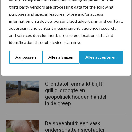
tussen Smartdrip en Netafim, fabrikant van irrigatie-
third-party vendors are processing data for the following
apparatuur. De blik is ondertussen al gericht op de volgende stap:
purposes and special features: Store and/or access
verdere digitalisering. Daarbij gaan sensoren en weerdata een
information on a device, personalized advertising and content,
steeds grotere rol spelen in het bepalen van de juiste timing
advertising and content measurement, audience research,
van fertigatie. Ook toepassingen in veenweidegebieden en de
and services development, precise geolocation data, and
inzet van Renure worden onderzocht.
identification through device scanning.
Tekst en beeld: Esmee Groot Roessink
Aanpassen
Alles afwijzen
Alles accepteren
Aanbevolen voor jou!
Grondstoffenmarkt blijft
grillig: droogte en
geopolitiek houden handel
in de greep
De speenhuid: een vaak
onderschatte risicofactor