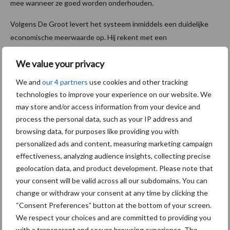
mee wanneer ze goed worden onderhouden.
Volgens De Groot levert het systeem inmiddels een duidelijke
economische meerwaarde op. Hij rekent met een
opbrengstvoordeel van ongeveer 1050 euro per hectare. Dit is
We value your privacy
vooral te verklaren door besparing op krachtvoer en lagere
kosten voor loonwerk. Daarbij benadrukt hij dat dit
We and
our 4 partners
use cookies and other tracking
een onvolledige berekening is. Effecten zoals verbeterde
technologies to improve your experience on our website. We
bodemstructuur, minder onkruiddruk, efficiënter gebruik van
may store and/or access information from your device and
eigen mest en een lagere CO₂-voetafdruk nog niet zijn
process the personal data, such as your IP address and
meegerekend.
In eerder onderzoek
viel al op dat met name het
browsing data, for purposes like providing you with
personalized ads and content, measuring marketing campaign
eiwitgehalte en de VEM-opbrengst duidelijk hoger liggen bij
effectiveness, analyzing audience insights, collecting precise
gebruik van fertigatie.
geolocation data, and product development. Please note that
Toekomstblik
your consent will be valid across all our subdomains. You can
change or withdraw your consent at any time by clicking the
“Consent Preferences” button at the bottom of your screen.
Een belangrijk moment tijdens de velddag was de officiële
We respect your choices and are committed to providing you
ondertekening van de samenwerking
with a transparent and secure browsing experience. The