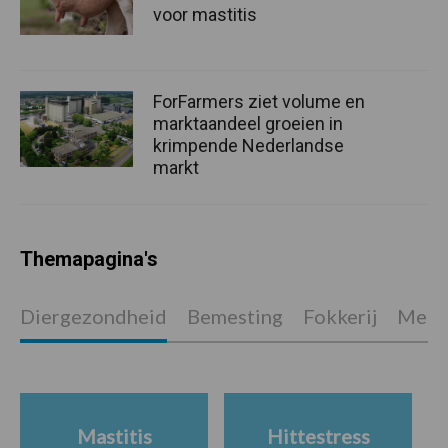
voor mastitis
ForFarmers ziet volume en
marktaandeel groeien in
krimpende Nederlandse
markt
Themapagina's
Diergezondheid
Bemesting
Fokkerij
Melkv
Mastitis
Hittestress