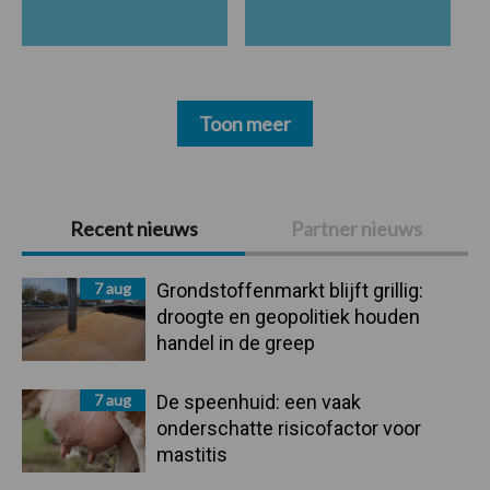
Toon meer
Primaire
Recent nieuws
Partner nieuws
Sidebar
7 aug
Grondstoffenmarkt blijft grillig:
droogte en geopolitiek houden
handel in de greep
7 aug
De speenhuid: een vaak
onderschatte risicofactor voor
mastitis