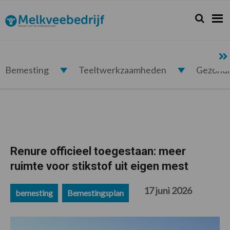
Spring
Door
Spring
Spring
naar
naar
naar
naar
Zoeken...
Zoek
Melkveebedrijf.nl
de
de
de
de
hoofdnavigatie
hoofd
eerste
voettekst
inhoud
sidebar
Bemesting
Teeltwerkzaamheden
Gezond
Renure officieel toegestaan: meer
ruimte voor stikstof uit eigen mest
17 juni 2026
bemesting
Bemestingsplan