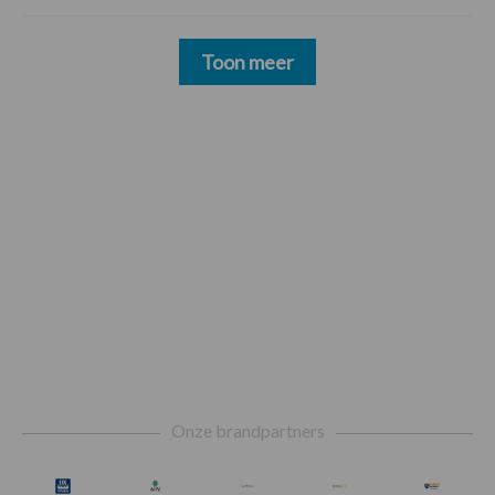
Toon meer
Footer
Onze brandpartners