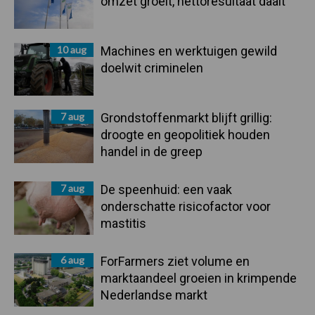
omzet groeit, nettoresultaat daalt
10 aug
Machines en werktuigen gewild
doelwit criminelen
7 aug
Grondstoffenmarkt blijft grillig:
droogte en geopolitiek houden
handel in de greep
7 aug
De speenhuid: een vaak
onderschatte risicofactor voor
mastitis
6 aug
ForFarmers ziet volume en
marktaandeel groeien in krimpende
Nederlandse markt