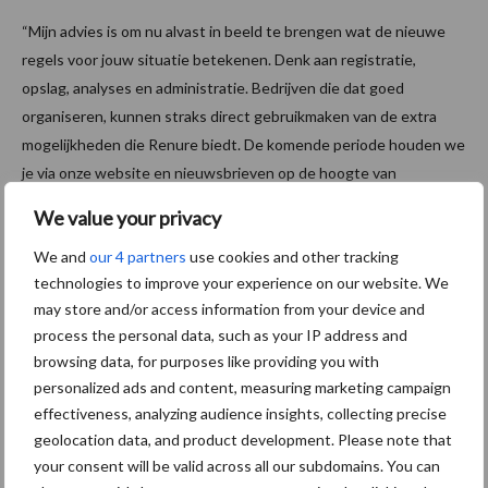
“Mijn advies is om nu alvast in beeld te brengen wat de nieuwe
regels voor jouw situatie betekenen. Denk aan registratie,
opslag, analyses en administratie. Bedrijven die dat goed
organiseren, kunnen straks direct gebruikmaken van de extra
mogelijkheden die Renure biedt. De komende periode houden we
je via onze website en nieuwsbrieven op de hoogte van
ontwikkelingen rondom registratie, vergunningen,
We value your privacy
opslagvraagstukken en mestverwerking”, vertelt Stef.
We and
our 4 partners
use cookies and other tracking
Heb je vragen over de nieuwe Renure-regels of wil je weten wat
technologies to improve your experience on our website. We
dit betekent voor jouw bedrijf? Neem gerust contact op met een
may store and/or access information from your device and
van onze adviseurs of vul onderstaand formulier in.
process the personal data, such as your IP address and
browsing data, for purposes like providing you with
Bron:
DLV
personalized ads and content, measuring marketing campaign
effectiveness, analyzing audience insights, collecting precise
Aanbevolen voor jou!
geolocation data, and product development. Please note that
your consent will be valid across all our subdomains. You can
Jaarverslag 2025 Royal A-