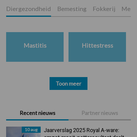
Diergezondheid
Bemesting
Fokkerij
Melkv
Mastitis
Hittestress
Toon meer
Primaire
Recent nieuws
Partner nieuws
Sidebar
10 aug
Jaarverslag 2025 Royal A-ware: