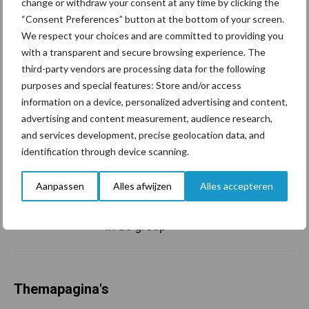
change or withdraw your consent at any time by clicking the
ware: omzet groeit,
“Consent Preferences” button at the bottom of your screen.
nettoresultaat daalt
We respect your choices and are committed to providing you
with a transparent and secure browsing experience. The
third-party vendors are processing data for the following
purposes and special features: Store and/or access
Machines en werktuigen
information on a device, personalized advertising and content,
gewild doelwit criminelen
advertising and content measurement, audience research,
and services development, precise geolocation data, and
identification through device scanning.
Grondstoffenmarkt blijft
Aanpassen
Alles afwijzen
Alles accepteren
grillig: droogte en
geopolitiek houden handel
in de greep
Themapagina's