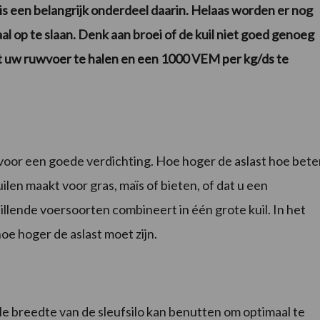
is een belangrijk onderdeel daarin. Helaas worden er nog
l op te slaan. Denk aan broei of de kuil niet goed genoeg
it uw ruwvoer te halen en een 1000 VEM per kg/ds te
g voor een goede verdichting. Hoe hoger de aslast hoe bete
ilen maakt voor gras, maïs of bieten, of dat u een
llende voersoorten combineert in één grote kuil. In het
oe hoger de aslast moet zijn.
hele breedte van de sleufsilo kan benutten om optimaal te