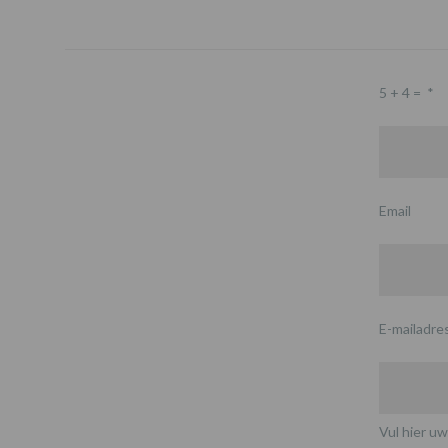
5 + 4 =
*
Email
E-mailadre
Vul hier uw