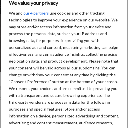
We value your privacy
s cookies to access this content
We and
our 4 partners
use cookies and other tracking
technologies to improve your experience on our website. We
may store and/or access information from your device and
process the personal data, such as your IP address and
browsing data, for purposes like providing you with
personalized ads and content, measuring marketing campaign
effectiveness, analyzing audience insights, collecting precise
geolocation data, and product development. Please note that
your consent will be valid across all our subdomains. You can
change or withdraw your consent at any time by clicking the
“Consent Preferences” button at the bottom of your screen.
elangrijkste onderdeel voor goede
We respect your choices and are committed to providing you
with a transparent and secure browsing experience. The
ssen in onderstaande video verder
third-party vendors are processing data for the following
toe.
purposes and special features: Store and/or access
information on a device, personalized advertising and content,
advertising and content measurement, audience research,