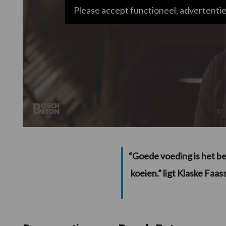
Please accept functioneel, advertentie
“Goede voeding is het b
koeien.” ligt Klaske Faa