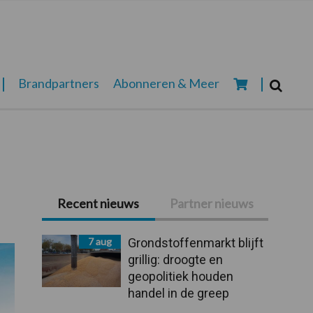
Zoeken...
Brandpartners
Abonneren & Meer
Zoek
Primaire
Recent nieuws
Partner nieuws
Sidebar
7 aug
Grondstoffenmarkt blijft
grillig: droogte en
geopolitiek houden
handel in de greep