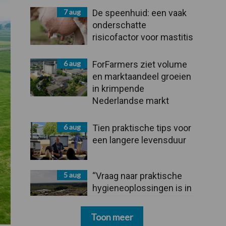
7 aug
De speenhuid: een vaak
onderschatte
risicofactor voor mastitis
6 aug
ForFarmers ziet volume
en marktaandeel groeien
in krimpende
Nederlandse markt
6 aug
Tien praktische tips voor
een langere levensduur
5 aug
“Vraag naar praktische
hygieneoplossingen is in
Polen groter dan ooit”
Toon meer