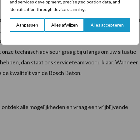
and services development, precise geolocation data, and
identification through device scanning.
ondernemingen sleufsilo’s. Onze sleufsilo’s worden gebouw
Aanpassen
Alles afwijzen
Alles accepteren
te zichtklasse die verkrijgbaar is op de markt. Hierdoor
eufsilo een minimale levensduur van 50 jaar. Een passende
 onze technisch adviseur graag bij u langs om uw situatie
hebben, dan staat ons serviceteam voor u klaar. Wanneer
is de kwaliteit van de Bosch Beton.
, ontdek alle mogelijkheden en vraag een vrijblijvende