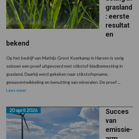
grasland
: eerste
resultat
en
bekend
Op het bedrijf van Mathijs Groot Koerkamp in Harsen is vorig
seizoen een proef uitgevoerd met stikstof-bladbemesting in
grasland. Daarbij werd gekeken naar stikstofopname,
gewasontwikkeling en benutting van mineralen. De proef ...
Lees meer
20 april 2026
Succes
van
emissie-
arm