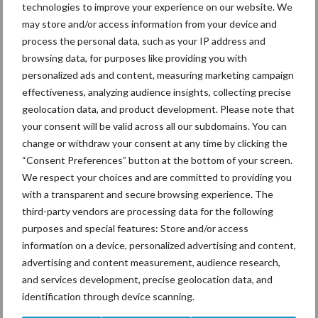
onderde
technologies to improve your experience on our website. We
el”
may store and/or access information from your device and
process the personal data, such as your IP address and
Groot Zevert
browsing data, for purposes like providing you with
uit het
personalized ads and content, measuring marketing campaign
effectiveness, analyzing audience insights, collecting precise
Gelderse
geolocation data, and product development. Please note that
Beltrum is geen doorsnee loon- en grondverzetbedrijf. In hun
your consent will be valid across all our subdomains. You can
Groene Mineralen Centrale wordt biogas geproduceerd van
change or withdraw your consent at any time by clicking the
drijfmest. Het restproduct komt in de agrarische sector terug als
“Consent Preferences” button at the bottom of your screen.
Groene Weide ...
Lees meer
We respect your choices and are committed to providing you
with a transparent and secure browsing experience. The
third-party vendors are processing data for the following
31 oktober 2025
Uren op
purposes and special features: Store and/or access
de teller:
information on a device, personalized advertising and content,
Vervaet
advertising and content measurement, audience research,
Hydro
and services development, precise geolocation data, and
Trike
identification through device scanning.