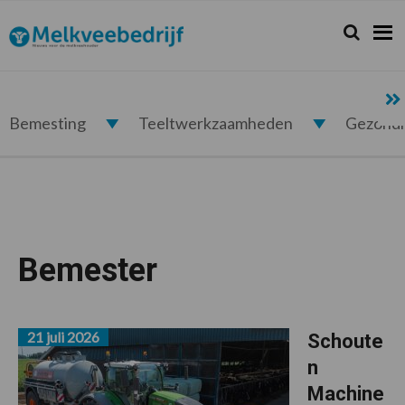
Spring
Door
Spring
naar
naar
naar
Zoeken...
Zoek
Melkveebedrijf.nl
de
de
de
hoofdnavigatie
hoofd
voettekst
inhoud
Bemesting
Teeltwerkzaamheden
Gezond
Bemester
21 juli 2026
Schoute
n
Machine