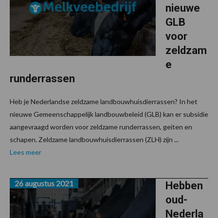
nieuwe
GLB
voor
zeldzam
e
runderrassen
Heb je Nederlandse zeldzame landbouwhuisdierrassen? In het
nieuwe Gemeenschappelijk landbouwbeleid (GLB) kan er subsidie
aangevraagd worden voor zeldzame runderrassen, geiten en
schapen. Zeldzame landbouwhuisdierrassen (ZLH) zijn ...
Lees meer
26 augustus 2021
Hebben
oud-
Nederla