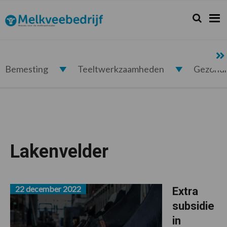
Spring
Door
Spring
naar
naar
naar
Zoeken...
Zoek
Melkveebedrijf.nl
de
de
de
hoofdnavigatie
hoofd
voettekst
inhoud
Bemesting
Teeltwerkzaamheden
Gezond
Lakenvelder
22 december 2022
Extra
subsidie
in