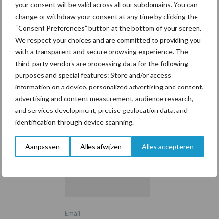
your consent will be valid across all our subdomains. You can
change or withdraw your consent at any time by clicking the
“Consent Preferences” button at the bottom of your screen.
We respect your choices and are committed to providing you
with a transparent and secure browsing experience. The
third-party vendors are processing data for the following
purposes and special features: Store and/or access
information on a device, personalized advertising and content,
advertising and content measurement, audience research,
Schrijf u in voor onze
and services development, precise geolocation data, and
nieuwsbrief
identification through device scanning.
Aanpassen
Alles afwijzen
Alles accepteren
0 + 6 =
*
Email