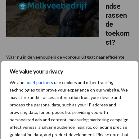
ndse
rassen
de
toekom
st?
Waar nu in de veehouderij de voorkeur uitgaat naar efficiënte
rassen met een topproductie, is er in de meer
We value your privacy
biodiversiteitsvriendelijke landbouw ruimte voor dieren met
andere eigenschappen. Met name zeldzame, Nederlandse rassen
We and
our 4 partners
use cookies and other tracking
...
Lees meer
technologies to improve your experience on our website. We
may store and/or access information from your device and
process the personal data, such as your IP address and
browsing data, for purposes like providing you with
Footer
personalized ads and content, measuring marketing campaign
effectiveness, analyzing audience insights, collecting precise
Onze brandpartners
geolocation data, and product development. Please note that