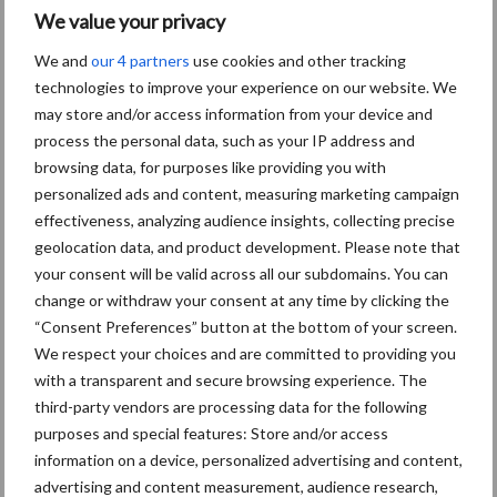
We value your privacy
We and
our 4 partners
use cookies and other tracking
technologies to improve your experience on our website. We
may store and/or access information from your device and
process the personal data, such as your IP address and
browsing data, for purposes like providing you with
personalized ads and content, measuring marketing campaign
effectiveness, analyzing audience insights, collecting precise
geolocation data, and product development. Please note that
Schrijf u in voor onze
your consent will be valid across all our subdomains. You can
nieuwsbrief
change or withdraw your consent at any time by clicking the
“Consent Preferences” button at the bottom of your screen.
We respect your choices and are committed to providing you
with a transparent and secure browsing experience. The
5 + 3 =
*
third-party vendors are processing data for the following
purposes and special features: Store and/or access
information on a device, personalized advertising and content,
advertising and content measurement, audience research,