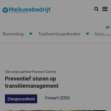
Spring
Door
Spring
Spring
naar
naar
naar
naar
Zoeken...
Zoek
Melkveebedrijf.nl
de
de
de
de
hoofdnavigatie
hoofd
eerste
voettekst
inhoud
sidebar
Bemesting
Teeltwerkzaamheden
Gezond
Van onze partner Fransen Gerrits
Preventief sturen op
transitiemanagement
3 maart 2026
Diergezondheid