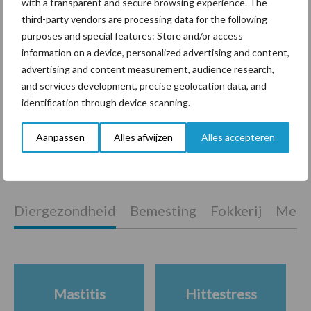
with a transparent and secure browsing experience. The
melkkoeien
third-party vendors are processing data for the following
purposes and special features: Store and/or access
information on a device, personalized advertising and content,
Van onze partner Fransen Gerrits
advertising and content measurement, audience research,
Wijs worden uit robotdata:
and services development, precise geolocation data, and
van losse cijfers naar
identification through device scanning.
slimme inzichten
Aanpassen
Alles afwijzen
Alles accepteren
Themapagina's
Diergezondheid
Bemesting
Fokkerij
Melkv
Mastitis
Hittestress