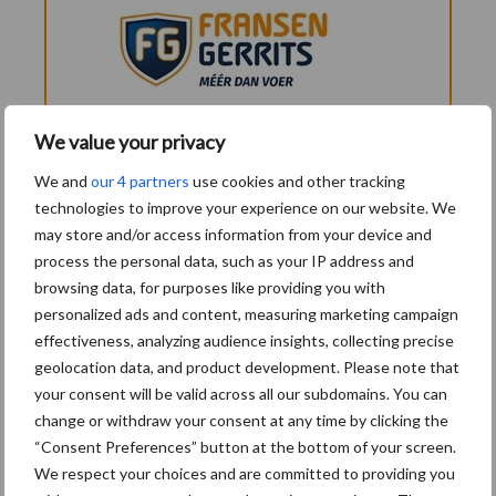
We value your privacy
We and
our 4 partners
use cookies and other tracking
Aanbevolen voor jou!
P
technologies to improve your experience on our website. We
may store and/or access information from your device and
S
process the personal data, such as your IP address and
Van onze partner Fransen Gerrits
browsing data, for purposes like providing you with
De verborgen kansen in
personalized ads and content, measuring marketing campaign
jouw melkrobotdata
effectiveness, analyzing audience insights, collecting precise
geolocation data, and product development. Please note that
your consent will be valid across all our subdomains. You can
Van onze partner Fransen Gerrits
change or withdraw your consent at any time by clicking the
Vernieuwde Flink Kalver
“Consent Preferences” button at the bottom of your screen.
TMR: de beste start voor
We respect your choices and are committed to providing you
iedere generatie