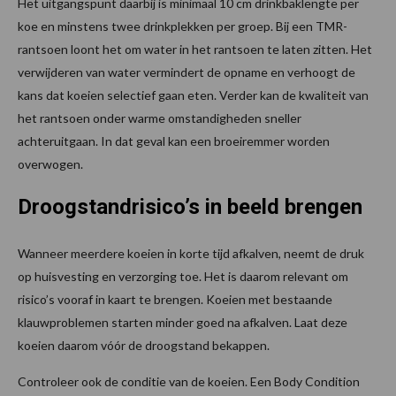
Het uitgangspunt daarbij is minimaal 10 cm drinkbaklengte per
koe en minstens twee drinkplekken per groep. Bij een TMR-
rantsoen loont het om water in het rantsoen te laten zitten. Het
verwijderen van water vermindert de opname en verhoogt de
kans dat koeien selectief gaan eten. Verder kan de kwaliteit van
het rantsoen onder warme omstandigheden sneller
achteruitgaan. In dat geval kan een broeiremmer worden
overwogen.
Droogstandrisico’s in beeld brengen
Wanneer meerdere koeien in korte tijd afkalven, neemt de druk
op huisvesting en verzorging toe. Het is daarom relevant om
risico’s vooraf in kaart te brengen. Koeien met bestaande
klauwproblemen starten minder goed na afkalven. Laat deze
koeien daarom vóór de droogstand bekappen.
Controleer ook de conditie van de koeien. Een Body Condition