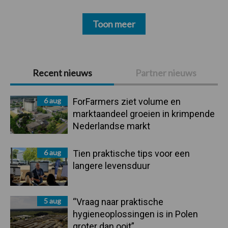
Toon meer
Primaire
Recent nieuws
Partner nieuws
Sidebar
6 aug
ForFarmers ziet volume en
marktaandeel groeien in krimpende
Nederlandse markt
6 aug
Tien praktische tips voor een
langere levensduur
5 aug
“Vraag naar praktische
hygieneoplossingen is in Polen
groter dan ooit”