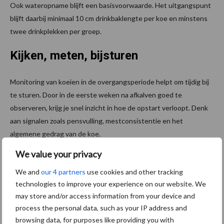
Ook wateropname blijft een basisvoorwaarde. Het uitgangspunt
blijft daarbij minimaal 10 cm drinkbaklengte per koe en minstens
twee drinkplekken per groep.
Kijken, meten, bijsturen
Monitoring van koeien in de overgangsperiode helpt om tijdig bij
te sturen. Door in de eerste weken na afkalven goed te
observeren, krijg je snel inzicht in hoe de opstart verloopt. Denk
aan signalen zoals pensvulling, mestconsistentie en het
algemene gedrag van de koe.
We value your privacy
Vlak na het afkalven, tussen dag 5 en 12, is het slim om de
pensvulling, meststructuur, vacht en ooguitdrukking extra in de
We and
our 4 partners
use cookies and other tracking
gaten te houden. In een later stadium, rond dag 30 tot 60 na het
technologies to improve your experience on our website. We
afkalven, verschuift de aandacht naar lichaamsconditie,
may store and/or access information from your device and
klauwgezondheid en mestkwaliteit.
process the personal data, such as your IP address and
browsing data, for purposes like providing you with