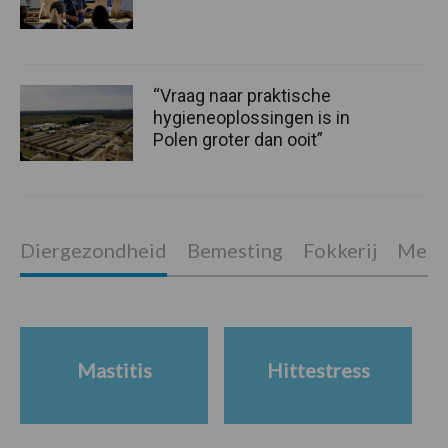
“Vraag naar praktische
hygieneoplossingen is in
Polen groter dan ooit”
Diergezondheid
Bemesting
Fokkerij
Melkv
Mastitis
Hittestress