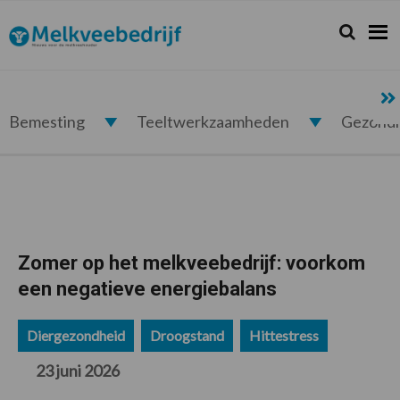
Spring
Door
Spring
Spring
naar
naar
naar
naar
Zoeken...
Zoek
Melkveebedrijf.nl
de
de
de
de
hoofdnavigatie
hoofd
eerste
voettekst
inhoud
sidebar
Bemesting
Teeltwerkzaamheden
Gezond
Zomer op het melkveebedrijf: voorkom
een negatieve energiebalans
Diergezondheid
Droogstand
Hittestress
23 juni 2026