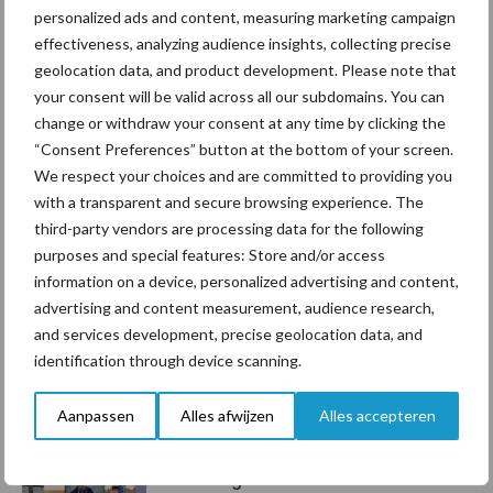
Daarnaast kunnen MPR-gegevens worden gebruikt om trends te
personalized ads and content, measuring marketing campaign
herkennen binnen een koppel. Afwijkingen tussen verse koeien
effectiveness, analyzing audience insights, collecting precise
en de rest van de groep kunnen duiden op verschillen in
geolocation data, and product development. Please note that
opstartkwaliteit. Ook signalen zoals verhoogde ketose-indicaties
your consent will be valid across all our subdomains. You can
of afwijkende vet-eiwitverhoudingen in melk kunnen inzicht
change or withdraw your consent at any time by clicking the
“Consent Preferences” button at the bottom of your screen.
geven in de energiebalans.
We respect your choices and are committed to providing you
Bron:
Agrifirm
with a transparent and secure browsing experience. The
third-party vendors are processing data for the following
Aanbevolen voor jou!
purposes and special features: Store and/or access
information on a device, personalized advertising and content,
ForFarmers ziet volume en
advertising and content measurement, audience research,
marktaandeel groeien in
and services development, precise geolocation data, and
krimpende Nederlandse
identification through device scanning.
markt
Aanpassen
Alles afwijzen
Alles accepteren
Tien praktische tips voor
een langere levensduur