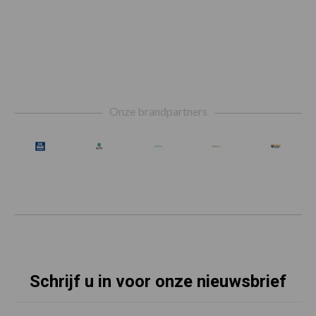
Footer
Onze brandpartners
Schrijf u in voor onze nieuwsbrief