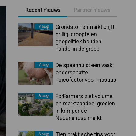
Recent nieuws
Partner nieuws
Primaire
Sidebar
7 aug
Grondstoffenmarkt blijft
grillig: droogte en
geopolitiek houden
handel in de greep
7 aug
De speenhuid: een vaak
onderschatte
risicofactor voor mastitis
6 aug
ForFarmers ziet volume
en marktaandeel groeien
in krimpende
Nederlandse markt
6 aug
Tien praktische tips voor