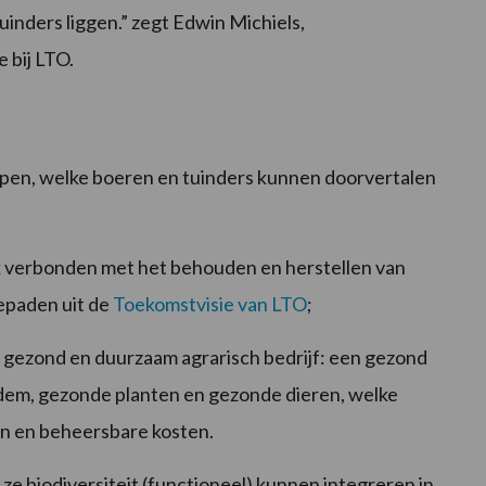
uinders liggen.” zegt Edwin Michiels,
 bij LTO.
ppen, welke boeren en tuinders kunnen doorvertalen
k verbonden met het behouden en herstellen van
iepaden uit de
Toekomstvisie van LTO
;
el) gezond en duurzaam agrarisch bedrijf: een gezond
dem, gezonde planten en gezonde dieren, welke
n en beheersbare kosten.
ze biodiversiteit (functioneel) kunnen integreren in