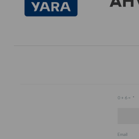
0 + 6 =
*
Email