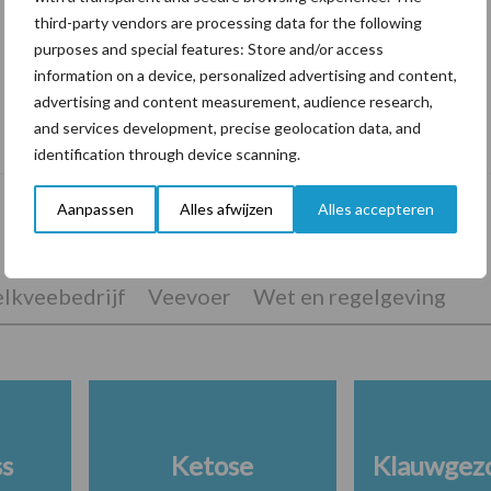
third-party vendors are processing data for the following
purposes and special features: Store and/or access
information on a device, personalized advertising and content,
advertising and content measurement, audience research,
De speenhuid: een vaak onderschatte
and services development, precise geolocation data, and
risicofactor voor mastitis
identification through device scanning.
Aanpassen
Alles afwijzen
Alles accepteren
lkveebedrijf
Veevoer
Wet en regelgeving
ss
Ketose
Klauwgez