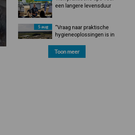
een langere levensduur
5 aug
“Vraag naar praktische
hygieneoplossingen is in
Polen groter dan ooit”
Toon meer