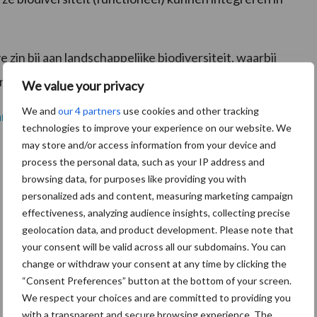
zin bij aan landschappelijke biodiversiteit, waarbij
rische waarden.
We value your privacy
We and
our 4 partners
use cookies and other tracking
van LTO
.
technologies to improve your experience on our website. We
may store and/or access information from your device and
process the personal data, such as your IP address and
browsing data, for purposes like providing you with
personalized ads and content, measuring marketing campaign
effectiveness, analyzing audience insights, collecting precise
geolocation data, and product development. Please note that
your consent will be valid across all our subdomains. You can
change or withdraw your consent at any time by clicking the
“Consent Preferences” button at the bottom of your screen.
We respect your choices and are committed to providing you
with a transparent and secure browsing experience. The