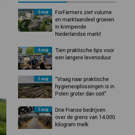
Sidebar
6 aug
ForFarmers ziet volume
en marktaandeel groeien
in krimpende
Nederlandse markt
6 aug
Tien praktische tips voor
een langere levensduur
5 aug
“Vraag naar praktische
hygieneoplossingen is in
Polen groter dan ooit”
5 aug
Drie Franse bedrijven
over de grens van 14.000
kilogram melk