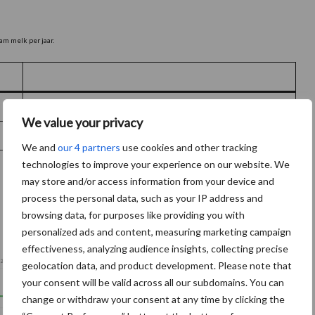
am melk per jaar.
65,50
We value your privacy
70,09
We and
our 4 partners
use cookies and other tracking
technologies to improve your experience on our website. We
may store and/or access information from your device and
process the personal data, such as your IP address and
browsing data, for purposes like providing you with
personalized ads and content, measuring marketing campaign
effectiveness, analyzing audience insights, collecting precise
geolocation data, and product development. Please note that
your consent will be valid across all our subdomains. You can
change or withdraw your consent at any time by clicking the