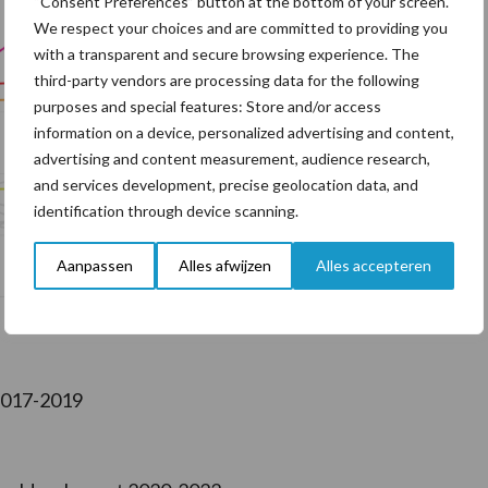
“Consent Preferences” button at the bottom of your screen.
We respect your choices and are committed to providing you
with a transparent and secure browsing experience. The
third-party vendors are processing data for the following
purposes and special features: Store and/or access
information on a device, personalized advertising and content,
advertising and content measurement, audience research,
and services development, precise geolocation data, and
identification through device scanning.
Aanpassen
Alles afwijzen
Alles accepteren
2017-2019