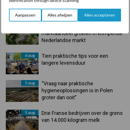
identification through device scanning.
onderschatte risicofactor voor
mastitis
Aanpassen
Alles afwijzen
Alles accepteren
6 aug
ForFarmers ziet volume en
marktaandeel groeien in krimpende
Nederlandse markt
6 aug
Tien praktische tips voor een
langere levensduur
5 aug
“Vraag naar praktische
hygieneoplossingen is in Polen
groter dan ooit”
5 aug
Drie Franse bedrijven over de grens
van 14.000 kilogram melk