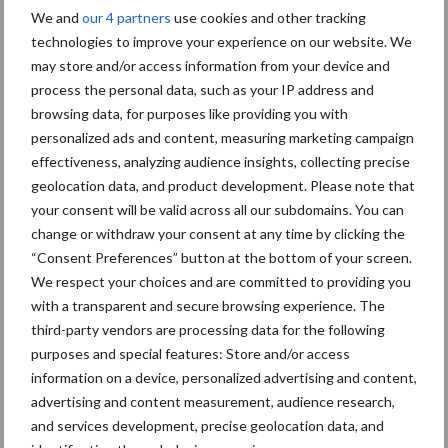
We and
our 4 partners
use cookies and other tracking
Diergezondheid
Bemesting
Fokkerij
Melkv
technologies to improve your experience on our website. We
may store and/or access information from your device and
process the personal data, such as your IP address and
browsing data, for purposes like providing you with
personalized ads and content, measuring marketing campaign
Mastitis
Hittestress
effectiveness, analyzing audience insights, collecting precise
geolocation data, and product development. Please note that
your consent will be valid across all our subdomains. You can
change or withdraw your consent at any time by clicking the
“Consent Preferences” button at the bottom of your screen.
We respect your choices and are committed to providing you
Toon meer
with a transparent and secure browsing experience. The
third-party vendors are processing data for the following
purposes and special features: Store and/or access
Primaire
information on a device, personalized advertising and content,
Recent nieuws
Partner nieuws
advertising and content measurement, audience research,
Sidebar
and services development, precise geolocation data, and
7 aug
De speenhuid: een vaak